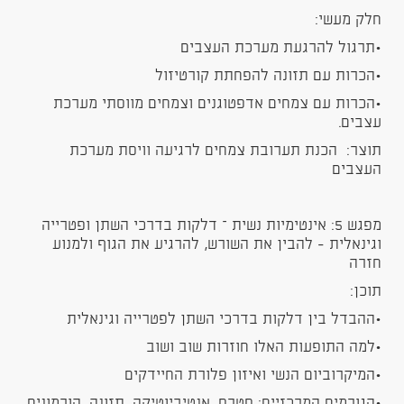
חלק מעשי:
•תרגול להרגעת מערכת העצבים
•הכרות עם תזונה להפחתת קורטיזול
•הכרות עם צמחים אדפטוגנים וצמחים מווסתי מערכת
עצבים.
תוצר: הכנת תערובת צמחים לרגיעה וויסת מערכת
העצבים
מפגש 5: אינטימיות נשית – דלקות בדרכי השתן ופטרייה
וגינאלית - להבין את השורש, להרגיע את הגוף ולמנוע
חזרה
תוכן:
•ההבדל בין דלקות בדרכי השתן לפטרייה וגינאלית
•למה התופעות האלו חוזרות שוב ושוב
•המיקרוביום הנשי ואיזון פלורת החיידקים
•הגורמים המרכזיים: סטרס, אנטיביוטיקה, תזונה, הורמונים