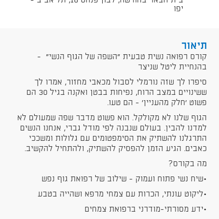
בית הבאר בחורשה, לבון פנחס 16, תל אביב -
יפו
תיאור
קורס רפואה נשית טבעית "השפה של הגוף הנשי" -
בהנחיית ליטל שניצר
סיפרו לך שזה נורמלי לסבול מכאבי מחזור, אמרו לך
ששינויים במצב הרוח, נפיחות בבטן ואקנה בגיל 30 הם
פשוט 'חלק מהעניין' - הם טעו.
הגוף שלנו לא מקולקל. הוא פשוט מדבר שפה שמעולם לא
למדנו להבין. בעולם שנבנה לפי מודל גברי, אנחנו הנשים
התרגלנו להשתיק את הסימפטומים עם גלולות ומשככי
כאבים. הגיע הזמן להפסיק להשתיק, ולהתחיל להקשיב.
מה בקורס?
•שיח נשי פתוח ועמוק - שילוב של רפואת גוף נפש
•ליקוט עונתי, הכרות עם צמחי מרפא ושהייה בטבע
•ידע מסורתי-מודרני ברפואת צמחים