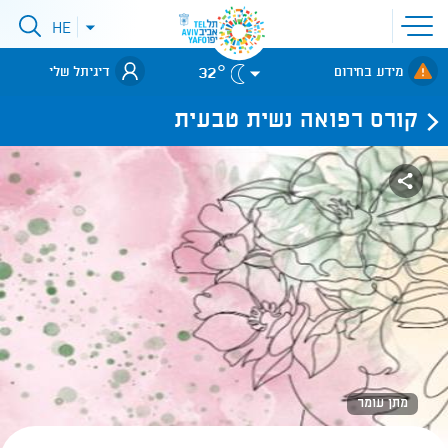
פתיחת
HE
פתיחת
תפריט
תפריט
שפות
לאתר עיריית
אתר
32°
מידע בחירום
דיגיתל שלי
תל-אביב
קורס רפואה נשית טבעית
מתן עומר