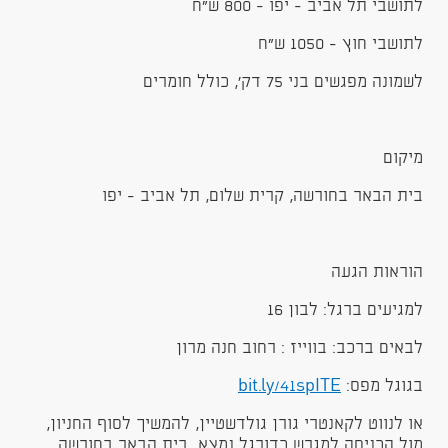
לתושבי תל אביב - יפו - 800 ש"ח
לתושבי חוץ - 1050 ש"ח
לשמונה מפגשים בני 75 דק', כולל חומרים
מיקום
בית הבאר בחורשה, קרית שלום, תל אביב - יפו
הוראות הגעה
למגיעים ברגל: לבון 16
לבאים ברכב: בווייז : רחוב חנה מרון
בגוגל מפס:
bit.ly/41spITE
​
או לנווט לקאנטרי גורן גולדשטיין, להמשיך לסוף החניון,
מול הכניסה למגרש כדורגל נמצא בית הבאר בחורשה.​