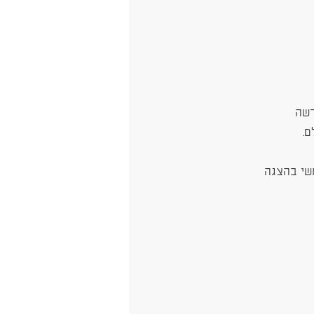
דשה
ם.
שי בהצגה