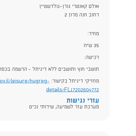
אולם קאנטרי גורן-גולדשטיין
רחוב חנה מרון 2
מחיר:
35 ש"ח
רכישה:
תושבי חוץ ותושבים ללא דיגיתל - הרשמה בכפתו
מחזיקי דיגיתל בקישור:
gov.il/leisure/hugreg-
details/FL17202604772
עזרי נגישות
מערכת עזר לשמיעה, שירותי נכים