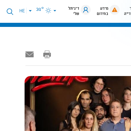
מידע
דיגיתל
31°
פתיחת
HE
רייה
בחירום
שלי
תפריט
שפות