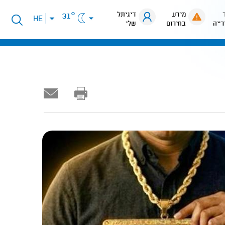
מידע
דיגיתל
31°
פתיחת
HE
רייה
בחירום
שלי
תפריט
שפות