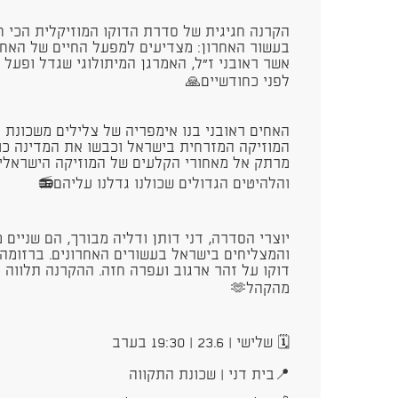
הקרנה חגיגית של סדרת הדוקו המוזיקלית הכי 
בעשור האחרון: מצדיעים למפעל החיים של האחים
אשר ראובני ז"ל, האמרגן המיתולוגי שגדל ופעל 
לפני כחודשיים🙏
האחים ראובני בנו אימפריה של צלילים משכונת 
המוזיקה המזרחית בישראל וכבשו את המדינה כו
מרתק אל מאחורי הקלעים של המוזיקה הישראלי
והלהיטים הגדולים שכולנו גדלנו עליהם📻
יוצרי הסדרה, דני דותן ודליה מבורך, הם שניים
והמצליחים בישראל בעשורים האחרונים. ברזומ
דוקו על זהר ארגוב ועפרה חזה. ההקרנה תלווה 
מהקהל🫶
🗓️ שלישי ‏| 23.6 | 19:30 בערב
📍בית דני | שכונת התקווה