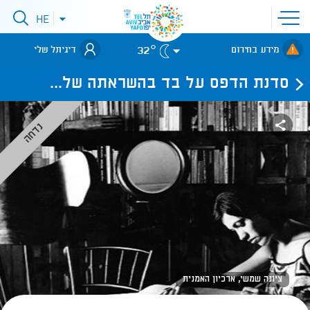
פתיחת
HE
פתיחת
תפריט
תפריט
שפות
לאתר עיריית
אתר
32°
מידע בחירום
דיגיתל שלי
תל-אביב
סדנת הדפס על בד בהשראתה של...
נדחה
ציונה שמשי, ארכיון האמנית