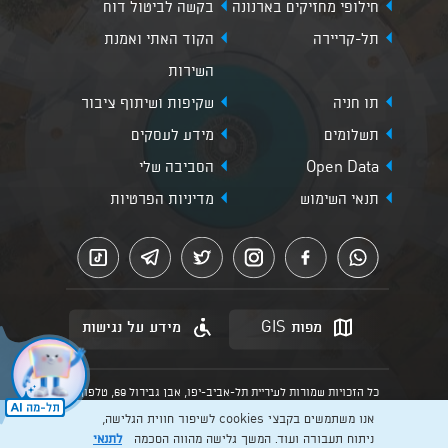
חילופי מחזיקים בארנונה
בקשה לביטול דוח
תל-קריירה
הקוד האתי ואמנת
השירות
תו חניה
שקיפות ושיתוף ציבור
תשלומים
מידע לעסקים
Open Data
הסביבה שלי
תנאי השימוש
מדיניות הפרטיות
מפות GIS
מידע על נגישות
כל הזכויות שמורות לעיריית תל-אביב-יפו, אבן גבירול 69, טלפון:
3013* מהנייד. האתר מספק מידע כללי בלבד.
אנו משתמשים בקבצי cookies לשיפור חווית הגלישה,
הנוסח המחייב הוא זה הקבוע בהוראות הדין הרלוונטיות כפי שתהיינה
בתוקף מעת לעת
ניתוח תעבורה ועוד. המשך גלישה מהווה הסכמה
לתנאי