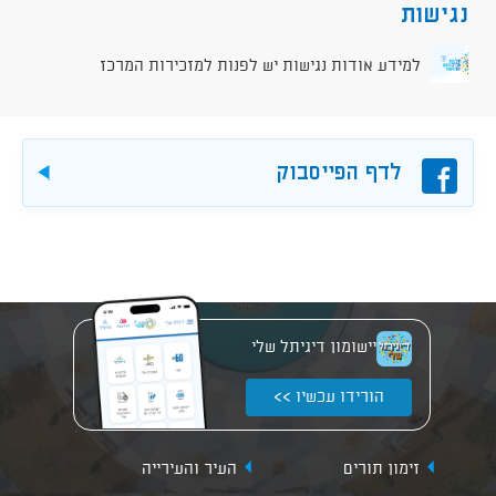
נגישות
למידע אודות נגישות יש לפנות למזכירות המרכז
פייסבוק
לדף הפייסבוק
להורד
יישומון דיגיתל שלי
הורידו עכשיו >>
זימון תורים
העיר והעירייה