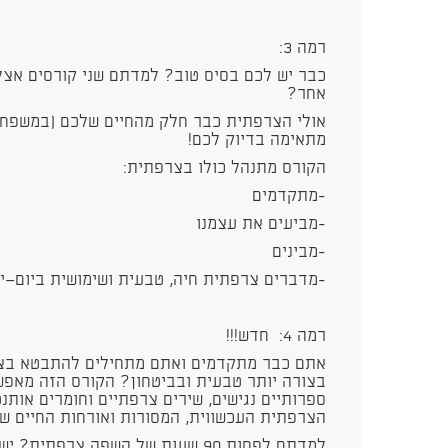
רמה 3:
כבר יש לכם בסיס טוב? למדתם שני קורסים אצל
אחר?
מתאימה בדיוק לכם!
הקורס מתנהל כולו בצרפתית:
-מתקדמים
-מביעים את עצמנו
-מבינים
-מדברים צרפתית חיה, טבעית ושימושית ביום־יו
רמה 4: חדש!!!
אתם כבר מתקדמים ואתם מתחילים להתבטא בצר
בצורה יותר טבעית ובביטחון? הקורס הזה מאפ
ספרותיים נגישים, שירים צרפתיים וחומרים אותנט
הצרפתית העכשווית, המסורות ואורחות החיים ש
למדתם לפחות 90 שעות של השפה צרפ