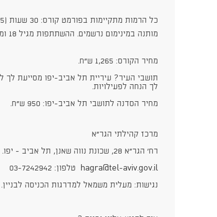
כל הרמות מתקיימות בפורמט קורס: 30 שעות (15 שיעורים של שעתיים)
מותנה במינימום נרשמים. ההשתתפות מגיל 18 ומעלה.
מחיר הקורס: 1,265 ש"ח.
תושבי העיר? עיריית תל אביב-יפו מסייעת לך ל
לך הנחה לפעילויות.
מחיר הסדנה לתושבי תל אביב-יפו: 950 ש"ח​​.
מרכז קהילתי הגר"א
רח' הגר"א 28, שכונת נווה שאנן, תל אביב - יפו.
hagra@tel-aviv.gov.il טלפון: 03-7242942
נגישות: מעלית משמאל למדרגות הכניסה לבניין. ש