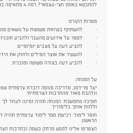
להתבטא באופן חצי-עצמאי? רמה 4 מתאימה בול לכם!
מטרות הקורס:
· להשתתף בשיחות פשוטות על נושאים מוכ
· לספר על אירועים מהעבר ולהביע תוכניות
· להביע דעה על מצבים יומיומיים
· להעשיר את אוצר המילים ולחזק את הידע
· להביע דעה בצורה פשוטה ומובנית.
על המנחה:
יעל פרידמן, מדריכה מנוסה דוברת צרפתית שפת
ונלהבת מאוד מהתרבות הצרפתית'
תמיכה מתמשכת: המנחה תהיה זמינה לעזור לך בי
וללוות אותך בלימודיך.
חומר לימוד: רכישת ספר לימוד צרפתית תהיה דרו
הראשון.
הצטרפו אלינו למסע מרתק בשפה ובתרבות הצר