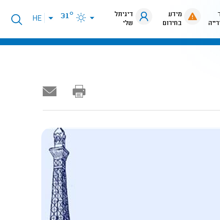
מידע
דיגיתל
31°
פתיחת
HE
רייה
בחירום
שלי
תפריט
שפות