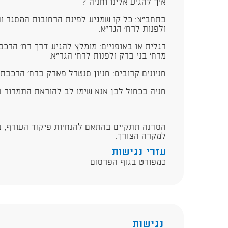
איך להגיע אלינו וחניה ?
בתחב"צ: כל קו שמגיע לפינת הרחובות המסגר ו
ולפנות לרח' הגר"א.
רגלית או באופניים: מומלץ להגיע דרך רח' הרכב
מרח' בני ברק ולפנות לרח' הגר"א.
חניונים קרובים: חניון סנטרל פארק ברח' הרכבת 58 בתשלום.
חניה בכחול לבן אנא שימו לב להוראת התמרור 
​הסדנה תתקיים בהתאם להנחיות פיקוד העורף, 
למקרה הצורך.
עזרי נגישות
כמפורט בגוף הפרסום
נגישות