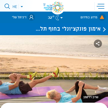
פתיחת
HE
פתיחת
תפריט
תפריט
שפות
לאתר עיריית
אתר
32°
מידע בחירום
דיגיתל שלי
תל-אביב
אימון פונקציונלי בחוף תל...
שרון רויטמן