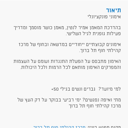
תיאור
אימוני פונקציונלי
בהדרכת המאמן אמיר לנטין, מאמן כושר מוסמך ומדריך
פעילות גופנית לגיל השלישי.
אימונים קבוצתיים ייחודיים במדשאה ובחוף של מרכז
קהילתי חוף תל ברוך.
האימון מתבסס על הפעלת התנגדות ועומס על העצמות
והמפרקים האימון מותאם לכל הרמות ולכל היכולות.
למי מיועד? גברים ונשים בגילי 50+
מתי ואיפה נפגשים? ימי רביעי בבוקר על דק העץ של
מרכז קהילתי חוף תל ברוך
מקום מפגש בוויז:
מרכז קהילתי חוף תל ברוך