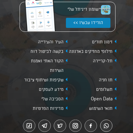
יישומון דיגיתל שלי
הורידו עכשיו >>
זימון תורים
העיר והעירייה
חילופי מחזיקים בארנונה
בקשה לביטול דוח
תל-קריירה
הקוד האתי ואמנת
השירות
תו חניה
שקיפות ושיתוף ציבור
תשלומים
מידע לעסקים
Open Data
הסביבה שלי
תנאי השימוש
מדיניות הפרטיות