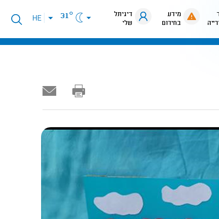
מידע
דיגיתל
31°
פתיחת
HE
רייה
בחירום
שלי
תפריט
שפות