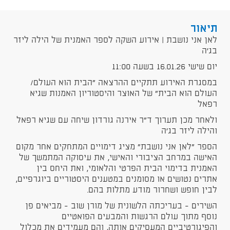
תיאור
לאן אני נושבת | אירוע השקה לספר האמנית של הילה ליזר
בג'ה
יום שישי 16.01.26 בשעה 11:00
במסגרת האירוע תתקיים ההרצאה "הבית הוא העולם/
העולם הוא הבית" של האוצר והיסטוריון האמנות שגיא
רפאל
ולאחר מכן תערוך ד"ר אירנה גורדון שיחה עם שגיא רפאל
והילה ליזר בג'ה
הספר "לאן אני נושבת" מציג דימויים המתחקים אחר מקום
האישה במרחב הציבורי והאישי, את עיסוקה המתמשך של
האמנית בדימוי הבית הפרטי והלאומי, ואת היחס בין
אתרים נטושים או מסומנים במטענים היסטוריים ביוגרפיים,
לבין חופש ושחרור מודע מתלות בהם.
השירים - בעריכתה הלשונית של מורן שוב - מביאים פן
נוסף מתוך עולם הרגשות והמבעים הפואטיים
והפיגורטיביים המעסיקים אותה, והם מעמידים את מכלול