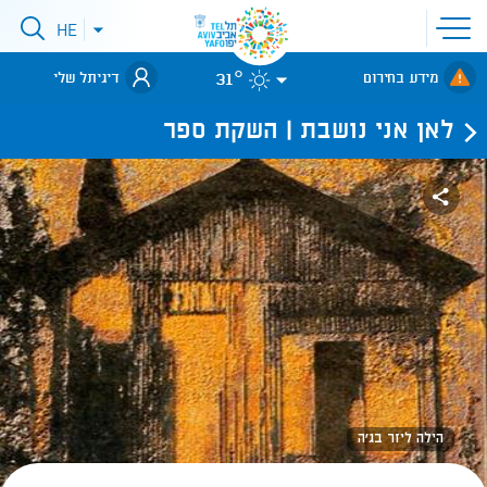
פתיחת
HE
פתיחת
תפריט
תפריט
שפות
לאתר עיריית
אתר
31°
מידע בחירום
דיגיתל שלי
תל-אביב
לאן אני נושבת | השקת ספר
הילה ליזר בג'ה