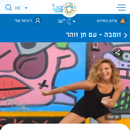
פתיחת
HE
פתיחת
תפריט
תפריט
שפות
לאתר עיריית
אתר
32°
מידע בחירום
דיגיתל שלי
תל-אביב
זומבה - עם חן זוהר
חן זוהר