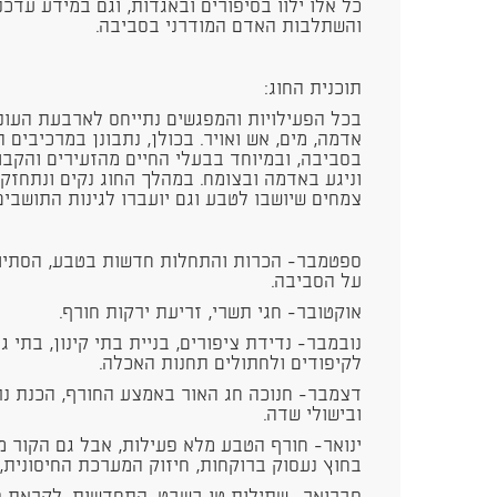
כל אלו ילוו בסיפורים ובאגדות, וגם במידע עדכנ
והשתלבות האדם המודרני בסביבה.
תוכנית החוג:
בכל הפעילויות והמפגשים נתייחס לארבעת העונ
אדמה, מים, אש ואויר. בכולן, נתבונן במרכיבים 
בסביבה, ובמיוחד בבעלי החיים מהזעירים והקבוע
וניגע באדמה ובצומח. במהלך החוג נקים ונתחזק 
צמחים שיושבו לטבע וגם יועברו לגינות התושב
ספטמבר- הכרות והתחלות חדשות בטבע, הסתיו -
על הסביבה.
אוקטובר- חגי תשרי, זריעת ירקות חורף.
נובמבר- נדידת ציפורים, בניית בתי קינון, בתי 
לקיפודים ולחתולים תחנות האכלה.
דצמבר- חנוכה חג האור באמצע החורף, הכנת נרות
ובישולי שדה.
ינואר- חורף הטבע מלא פעילות, אבל גם הקור 
בחוץ נעסוק ברוקחות, חיזוק המערכת החיסונית,