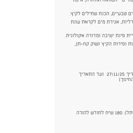
רים – הסוואה ואזהרה, איפור
ם טבעיים, הכנת שתילים לקיץ.
דליות, אגירת מים לקראת עונת
ית פינת ישיבה ומדורה אקולוגית.
ות ופירות הקיץ ושוק קח-תן,
מפגשים שבועיים בימי חמישי אחה"צ החל מהתאריך 27/11/25 ועד התאריך
תושבי ת"א (במפגש הראשון יבדקו כרטיסי הדיגיתל): 180 ש"ח לחודש להורה