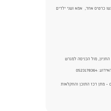
שו כרטיס אחד, אמא ושני ילדים
 החניון, מול הכניסה למגרש
05231783
לשאלות, פרטים נוספים, ובירורים : 0546133049 - מתן רכז התוכן והחקלאות