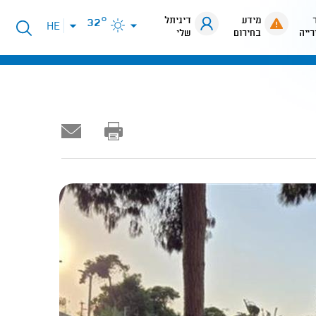
מידע
דיגיתל
32°
פתיחת
HE
רייה
בחירום
שלי
תפריט
שפות