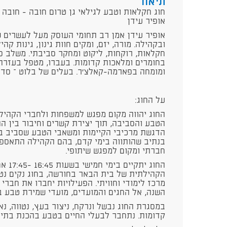
תיאור
אופיר עידן
אופיר עידן אמן רב תחומי העוסק מעל לעשרים ש
ובקהילה. מורה, יזם, ומקים חוות גינון, גינות קה
חקלאות, רוקחות, ליקוט ומחקר סביבתי. משלב ס
בחומרים ומלאכות קדומות. בעברו, מטפל בעזרת בע
ומומחה בפארמה-קאלצ'ר. בעלים של בלוט – סדנ
על החוג:
החוג יהווה מקום מפגש למשפחות ולחברי הקהיל
הטבע והסביבה, תוך יצירת קשרים וחיבור בין הה
הדגשת מרכיבי הקיימות ומשאבי הטבע שסביב ב
בנתיב שהותווה בימי קדם, בהם הקהילה התאספה
חברתי ומקום למפגש שיתופי.
החוג י
הקהילתית של בית הבאר בחורשה, בחוג נקים נטפ
מרכז לימודי וחוויתי. הפעילויות יחברו את חברי
השנה, אל החגים והמועדים, מועדי שמירת טבע בי
במסגרת החוג נבשל ונרקח, ניצור בעץ, נטווה, נא
קדומות. נתחבר לבעלי החיים בטבע בהכנת בתי ג