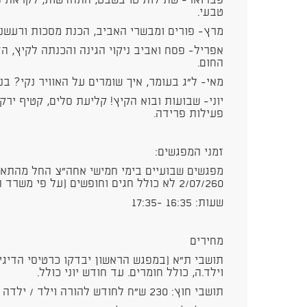
פברואר- שתילות טו בשבט, התחדשות, לקראת פו
טבעי.
מרץ- פורים ומבשרי האביב, הכנת מסכות ורעשני
אפריל- פסח ואביב ניקוי הגינה והכנתה לקיץ, ה
החום.
מאי- ל"ג בעומר, איך שומרים על האוויר נקי? בני
יוני- שבועות ובוא הקיץ! קליעת סלים, קטיף ירק
פעילות פרידה.
זמני המפגשים:
2/07/260 לא כולל חגים וחופשים (על פי משרד החינוך)
שעות: 16:35 -17:35
מחירים
וילד.ה, כולל חומרים. עד חודש יוני כולל.
תושבי חוץ: 230 ש"ח לחודש להורה וילד / ילדה