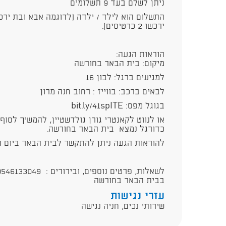
ניתן לשלם בעד 9 תשלומים
התשלום הוא לילד / ילדה (לדוגמה אבא ובת ירכ
ירכשו 2 כרטיסים).
הוראות הגעה:
מיקום: בית הבאר בחורשה
למגיעים ברגל: לבון 16
לבאים ברכב: בווייז : רחוב חנה מרון
בגוגל מפס: bit.ly/41spITE ​
או לנווט לקאנטרי גורן גולדשטיין, להמשיך לסוף
כדורגל נמצא בית הבאר בחורשה.​
להוראות הגעה ניתן להתקשר לבית הבאר ביום האירוע: 64
בבית הבאר בחורשה
עזרי נגישות
שירותי נכים, חניה נגישה