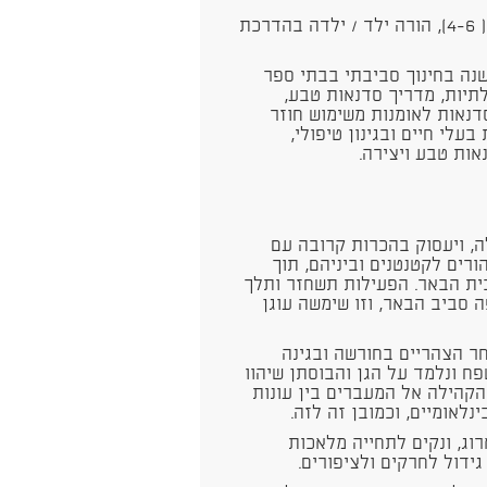
חוג חקלאות וטבע לגילאי גן טרום חובה - חובה ( 4-6), הורה ילד / ילדה בהדרכת
נה בחינוך סביבתי בבתי ספר
ילתיות, מדריך סדנאות טבע,
דנאות לאומנות משימוש חוזר
לי חיים ובגינון טיפולי,
אות טבע ויצירה.
ה, ויעסוק בהכרות קרובה עם
ורים לקטנטנים וביניהם, תוך
ית הבאר. הפעילות תשחזר ותלך
 סביב הבאר, וזו שימשה עוגן
תקיים בימי חמישי בשעות 16:45 -17:45 אחר הצהריים בחורשה ובגינה
ח ונלמד על הגן והבוסתן שיהוו
 הקהילה אל המעברים בין עונות
נלאומיים, וכמובן זה לזה.
רוג, ונקים לתחייה מלאכות
ידול לחרקים ולציפורים.