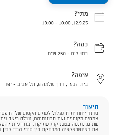
מתי?
13:00
-
10:00
,
12.9.25
כמה?
בתשלום - 250 ש"ח
איפה?
בית הבאר, דרך שלמה 6, תל אביב - יפו
תיאור
סדנה ייחודית זו נצלול לעולם הקסום של הדפסים 
צמחים מקומיים ואת תכונותיהם, ונגלה כיצד ני
שונים. נתנסה בטכניקות עתיקות ומודרניות להפק
את האינטראקציה המרתקת בין סיבי הבד לבין ה