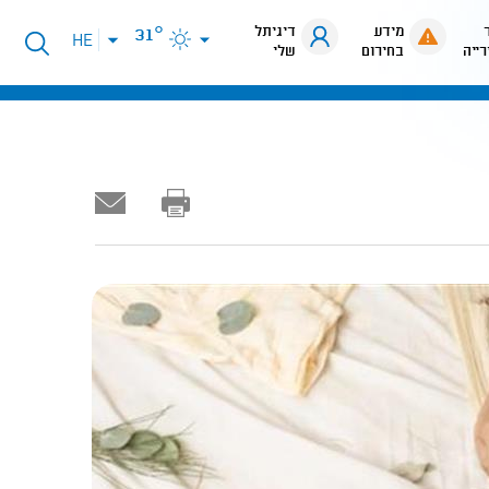
מידע
דיגיתל
31°
פתיחת
HE
רייה
בחירום
שלי
תפריט
שפות