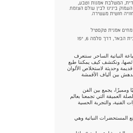
ית, המשלבת אמנות וטבע,
עמוק בינינו לבין עולם הצומח.
וויה חושית מעשירה.
מחים אמנית טקסטיל
عة النباتية الساحر. سنتعرف
ئصها، ونكتشف كيف يمكننا طبع
ديمة وحديثة لاستخلاص الألوان
دهش بين ألياف الأقمشة
ومميزًا، يجمع بين الفن
صلة العميقة التي تجمعنا بعالم
ات الفنية، والتجربة الحسية
نع المستحضرات النباتية وهي