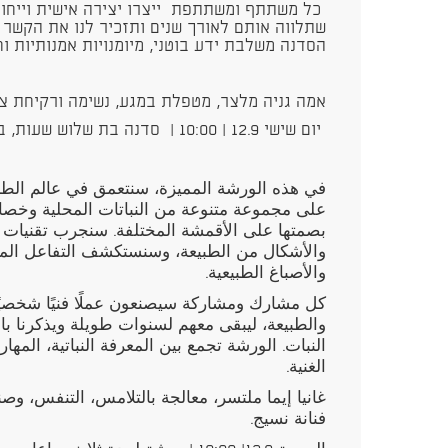
כל משתתף ומשתתפת ייצרו יצירה אישית וייחוד
שתלווה אותם לאורך שנים ותזכיר לנו את הקשר ה
הסדנה משלבת ידע בוטני, מיומנויות אמנותיות וח
אמה גניה מלצר, מטפלת במגע, נשימה ורקיחת צ
יום שישי 12.9 | 10:00 | סדנה בת שלוש שעות, בית הבאר, דרך סלמה 6, יפו
في هذه الورشة المميزة، سنتعمق في عالم الطبا
على مجموعة متنوعة من النباتات المحلية وخصا
بصمتها على الأقمشة المختلفة. سنجرب تقنيات ق
والأشكال من الطبيعة، وسنستكشف التفاعل الم
والأصباغ الطبيعية.
كل مشارك ومشاركة سيصنعون عملًا فنيًا شخصيًا 
والطبيعة، ليبقى معهم لسنوات طويلة ويذكرنا بال
النبات. الورشة تجمع بين المعرفة النباتية، المهار
الغنية.
غانيا إيما ملتسر، معالجة بالتلامس، التنفس، وص
فنانة نسيج.