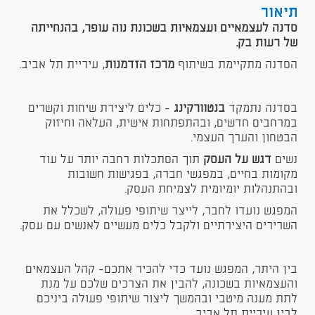
תיאור
סדנה לעצמאיים ועצמאיות בשכונת נוה עופר, בהנחייתה
של רעות בק.
הסדנה מתקיימת בשיתוף
מרכז הזדמנות
, עיריית תל אביב.
בסדנה נתמקד
ב
נטוורקינג
- כלים ליצירת שיחות וקשרים
במרחבים חדשים, ובהתפתחות אישית, העלאה וחיזוק
הבטחון והערך העצמי.
נשים
דגש על העסק
תוך הסתכלות רחבה יותר על עוד
מקומות בחיים, במפגשי חברה, בפגישות חשובות
ובהתנהלות יומיומית לצמיחת העסק.
המפגש נועדו לחבר, לייצר שיתופי פעולה, לשכלל את
השרירים היצירתיים ולקבל כלים מעשיים לאנשים עם עסק.
בין היתר, המפגש נועד כדי להכיר אתכם- קהל העצמאים
והעצמאיות בשכונה, להבין את הצרכים שלכם על מנת
לתת מענה מיטבי ובהמשך ליצור שיתופי פעולה ביניכם
לבין עיריית תל אביב.