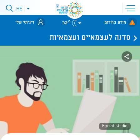
פתיחת
HE
פתיחת
תפריט
תפריט
שפות
לאתר עיריית
אתר
32°
מידע בחירום
דיגיתל שלי
תל-אביב
סדנה לעצמאיים ועצמאיות
Epoint studio