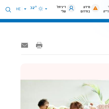
מידע
דיגיתל
32°
פתיחת
HE
רייה
בחירום
שלי
תפריט
שפות