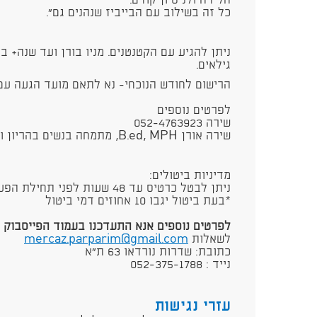
הלידה ולניסיון קודם.
כל זה בשילוב עם הבייביז שנהנים גם".
ניתן להגיע עם הקטנטנים. מניו בורן ועד שנה+ 
גילאים.
הרישום לחודש הנוכחי- נא לתאם מועד הגעה עם
לפרטים נוספים
שירה 052-4763923
שירה אורן B.ed, MPH, מתמחה בנשים בהריון ואחרי לידה.
מדיניות ביטולים:
ניתן לבטל כרטיס עד 48 שעות לפני תחילת הפעילות/סדנא
*בעת ביטול יגבו 10 אחוזים דמי ביטול
לפרטים נוספים אנא התעדכנו בעמוד הפייסבוק ש
לשאלות
mercaz.parparim@gmail.com
כתובת: שדרות נורדאו 63 ת"א
נייד : 052-375-1788⁩
עזרי נגישות