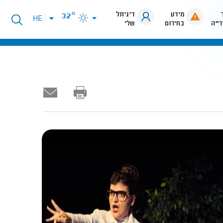
מידע
דיגיתל
32°
פתיחת
HE
רייה
בחירום
שלי
תפריט
שפות