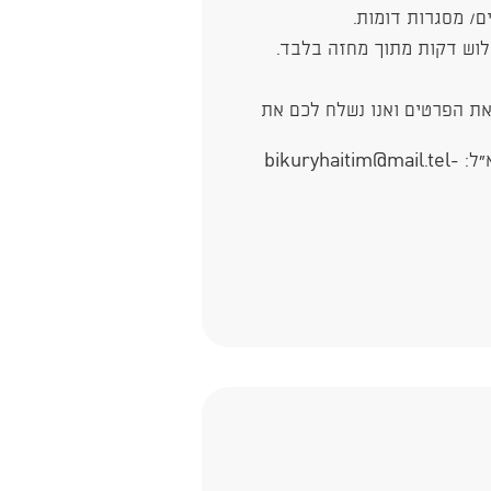
ם/ מסגרות דומות.
שלוש דקות מתוך מחזה בלבד.
את הפרטים ואנו נשלח לכם את
לשאלות ופרטים נוספים: 073-3844083 או בדוא"ל: bikuryhaitim@mail.tel-