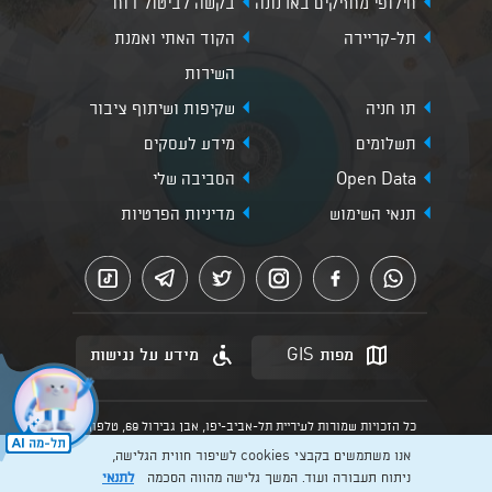
חילופי מחזיקים בארנונה
בקשה לביטול דוח
תל-קריירה
הקוד האתי ואמנת
השירות
תו חניה
שקיפות ושיתוף ציבור
תשלומים
מידע לעסקים
Open Data
הסביבה שלי
תנאי השימוש
מדיניות הפרטיות
מפות GIS
מידע על נגישות
כל הזכויות שמורות לעיריית תל-אביב-יפו, אבן גבירול 69, טלפון:
3013* מהנייד. האתר מספק מידע כללי בלבד.
אנו משתמשים בקבצי cookies לשיפור חווית הגלישה,
הנוסח המחייב הוא זה הקבוע בהוראות הדין הרלוונטיות כפי שתהיינה
בתוקף מעת לעת
ניתוח תעבורה ועוד. המשך גלישה מהווה הסכמה
לתנאי