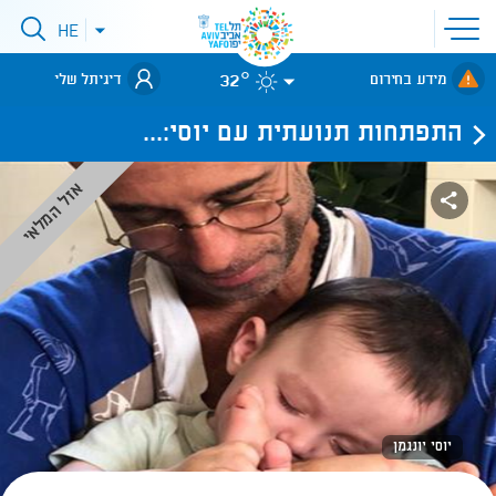
פתיחת
HE
פתיחת
תפריט
תפריט
שפות
לאתר עיריית
אתר
32°
מידע בחירום
דיגיתל שלי
תל-אביב
התפתחות תנועתית עם יוסי:...
אזל המלאי
יוסי יונגמן