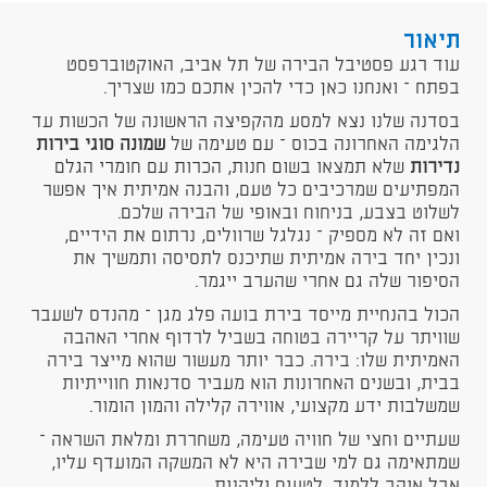
תיאור
עוד רגע פסטיבל הבירה של תל אביב, האוקטוברפסט
בפתח – ואנחנו כאן כדי להכין אתכם כמו שצריך.
בסדנה שלנו נצא למסע מהקפיצה הראשונה של הכשות עד
הלגימה האחרונה בכוס – עם טעימה של
שמונה סוגי בירות
נדירות
שלא תמצאו בשום חנות, הכרות עם חומרי הגלם
המפתיעים שמרכיבים כל טעם, והבנה אמיתית איך אפשר
לשלוט בצבע, בניחוח ובאופי של הבירה שלכם.
ואם זה לא מספיק – נגלגל שרוולים, נרתום את הידיים,
ונכין יחד בירה אמיתית שתיכנס לתסיסה ותמשיך את
הסיפור שלה גם אחרי שהערב ייגמר.
הכול בהנחיית מייסד בירת בועה פלג מגן – מהנדס לשעבר
שוויתר על קריירה בטוחה בשביל לרדוף אחרי האהבה
האמיתית שלו: בירה. כבר יותר מעשור שהוא מייצר בירה
בבית, ובשנים האחרונות הוא מעביר סדנאות חווייתיות
שמשלבות ידע מקצועי, אווירה קלילה והמון הומור.
שעתיים וחצי של חוויה טעימה, משחררת ומלאת השראה –
שמתאימה גם למי שבירה היא לא המשקה המועדף עליו,
אבל אוהב ללמוד, לטעום וליהנות.