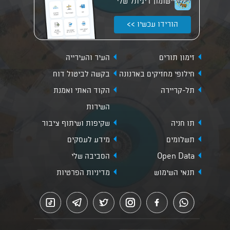
יישומון דיגיתל שלי
הורידו עכשיו >>
זימון תורים
העיר והעירייה
חילופי מחזיקים בארנונה
בקשה לביטול דוח
תל-קריירה
הקוד האתי ואמנת
השירות
תו חניה
שקיפות ושיתוף ציבור
תשלומים
מידע לעסקים
Open Data
הסביבה שלי
תנאי השימוש
מדיניות הפרטיות