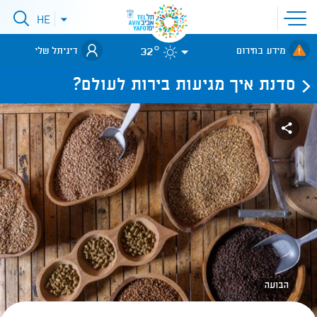
פתיחת
HE
פתיחת
תפריט
תפריט
שפות
לאתר עיריית
אתר
32°
מידע בחירום
דיגיתל שלי
תל-אביב
סדנת איך מגיעות בירות לעולם?
הבועה