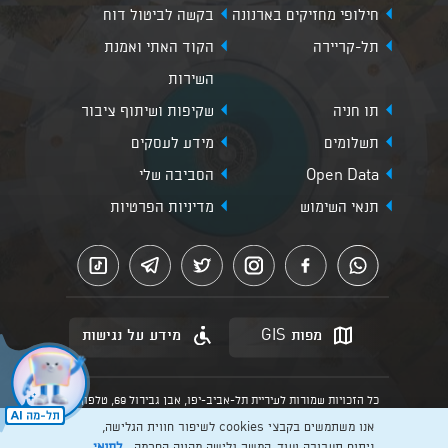
חילופי מחזיקים בארנונה
בקשה לביטול דוח
תל-קריירה
הקוד האתי ואמנת
השירות
תו חניה
שקיפות ושיתוף ציבור
תשלומים
מידע לעסקים
Open Data
הסביבה שלי
תנאי השימוש
מדיניות הפרטיות
מפות GIS
מידע על נגישות
כל הזכויות שמורות לעיריית תל-אביב-יפו, אבן גבירול 69, טלפון:
3013* מהנייד. האתר מספק מידע כללי בלבד.
אנו משתמשים בקבצי cookies לשיפור חווית הגלישה,
הנוסח המחייב הוא זה הקבוע בהוראות הדין הרלוונטיות כפי שתהיינה
בתוקף מעת לעת
ניתוח תעבורה ועוד. המשך גלישה מהווה הסכמה
לתנאי