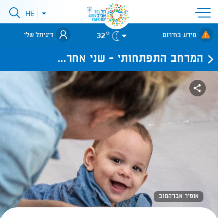
פתיחת
HE
פתיחת
תפריט
תפריט
שפות
לאתר עיריית
אתר
32°
מידע בחירום
דיגיתל שלי
תל-אביב
המרחב התפתחותי - שני אחר...
אופיר אברהמוב