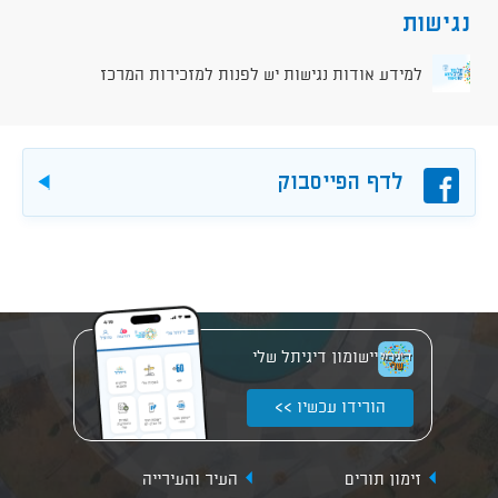
נגישות
למידע אודות נגישות יש לפנות למזכירות המרכז
פייסבוק
לדף הפייסבוק
להורד
יישומון דיגיתל שלי
הורידו עכשיו >>
זימון תורים
העיר והעירייה