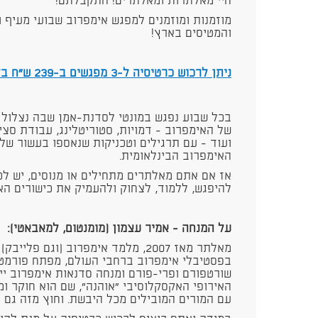
היי מאלתרות ומאלתרים! התקבלתם!
מוזמנות ומוזמנים למפגש אימפרוב שבועי מעיף ו
והמטיסים בארץ!
ניתן לרכוש כרטיסיה ל-3 מפגשים ב-239 ש״ח בלחיצה על קישור זה
בכל שבוע נפגש במונטי לסדנת-אמן שבה נצלול
של האימפרוב - דמויות, סטוריטלינג, עבודת סצי
ועוד - עם תרגילים וטכניקות שנאספו בעשור של
האימפרוב הבינלאומית.
אז אם אתם מאלתרים מתחילים או מנוסים, יש לכ
להיפגש, ללמוד, לצחוק ולהעמיק את כישורים הא
על המנחה - אמיר עצמון (מומנטום, למאבאטי):
מאלתר מאז 2007, מלמד אימפרוב (וגם 
בפסטיבלי אימפרוב ברחבי העולם, מפתח פורמטים
שורטפורם ופרי-פורם ומנחה סדנאות אימפרוב יי
האירופי האקסקלוסיבי "אוהנה", שם הוא חוקר ו
עם המורים המובילים מכל היבשת. וחוץ מזה גם 