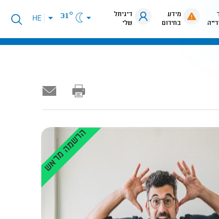
מידע
דיגיתל
31°
פתיחת
HE
רייה
בחירום
שלי
תפריט
שפות
הרשמה מראש