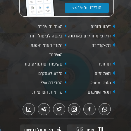
הורידו עכשיו >>
זימון תורים
העיר והעירייה
חילופי מחזיקים בארנונה
בקשה לביטול דוח
תל-קריירה
הקוד האתי ואמנת
השירות
תו חניה
שקיפות ושיתוף ציבור
תשלומים
מידע לעסקים
Open Data
הסביבה שלי
תנאי השימוש
מדיניות הפרטיות
מפות GIS
מידע על נגישות