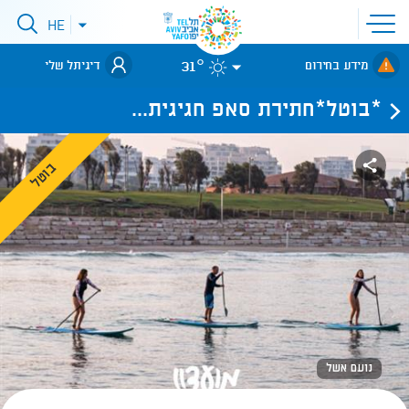
פתיחת
HE
פתיחת
תפריט
תפריט
שפות
לאתר עיריית
אתר
31°
מידע בחירום
דיגיתל שלי
תל-אביב
*בוטל*חתירת סאפ חגיגית...
בוטל
נועם אשל