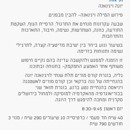
יוגה ויג'נאנה
פירוש המילה ויג'נאנה- להבין מבפנים.
שבעה עקרונות מנחים את התרגול: הרפיית הגוף, השקטת
התודעה, כוונה, השתרשות, נשימה, חיבור, התארכות
והתרחבות.
בשיעור ננוע ביחד בין ישיבת מדיטציה קצרה, לתרגילי
נשימה ותנוחות בזרימה.
זו הזמנה למפגש ולהקשבה עדינה בהם נקיים חיפוש
משותף אחר האמצע החמקמק- בתנוחה ובתוכנו.
גליה, בוגרת קורס מורים תלת שנתי לויג'נאנה יוגה
בהנחייתה של נגה ברקאי וכן קורס מורים לאשטנגה
ויניאסה בהנחיית נטע ברנע. בוגרת תואר שני
בכוריאוגרפיה מהאקדמיה למוסיקה ולמחול בירושלים.
סקרנית ומחכה להיפגש דרך היוגה.
יום ראשון 8:30-9:45
40 ש"ח חד פעמי / כרטיסייה 10 שיעורים 290 ש"ח / מנוי 3
חודשים 790 ש"ח