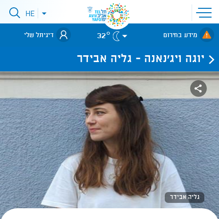
פתיחת
HE
פתיחת
תפריט
תפריט
שפות
לאתר עיריית
אתר
32°
מידע בחירום
דיגיתל שלי
תל-אביב
יוגה ויג'נאנה - גליה אבידר
גליה אבידר