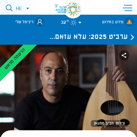
פתיחת
HE
פתיחת
תפריט
תפריט
שפות
לאתר עיריית
אתר
32°
מידע בחירום
דיגיתל שלי
תל-אביב
ערביט 2025: עלא עזאם...
הרשמה מראש
צילום: חביב סמעאן