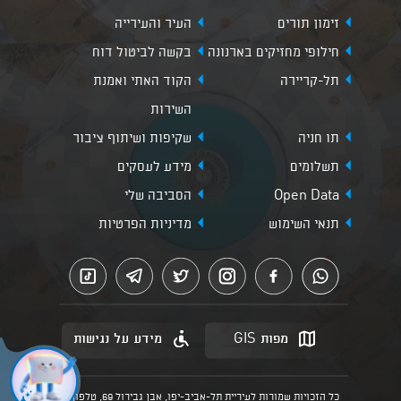
זימון תורים
העיר והעירייה
חילופי מחזיקים בארנונה
בקשה לביטול דוח
תל-קריירה
הקוד האתי ואמנת
השירות
תו חניה
שקיפות ושיתוף ציבור
תשלומים
מידע לעסקים
Open Data
הסביבה שלי
תנאי השימוש
מדיניות הפרטיות
מפות GIS
מידע על נגישות
כל הזכויות שמורות לעיריית תל-אביב-יפו, אבן גבירול 69, טלפון: