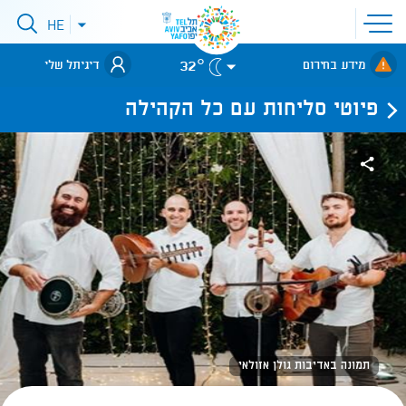
פתיחת
HE
פתיחת
תפריט
תפריט
שפות
לאתר עיריית
אתר
32°
מידע בחירום
דיגיתל שלי
תל-אביב
פיוטי סליחות עם כל הקהילה
תמונה באדיבות גולן אזולאי