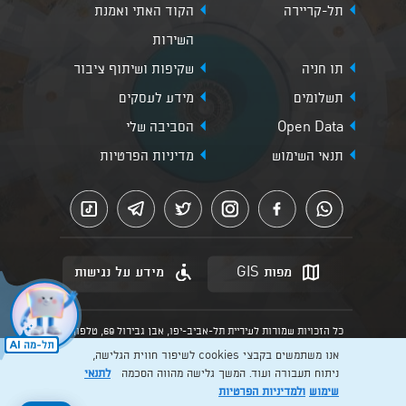
תל-קריירה
הקוד האתי ואמנת
השירות
תו חניה
שקיפות ושיתוף ציבור
תשלומים
מידע לעסקים
Open Data
הסביבה שלי
תנאי השימוש
מדיניות הפרטיות
מפות GIS
מידע על נגישות
כל הזכויות שמורות לעיריית תל-אביב-יפו, אבן גבירול 69, טלפון:
3013* מהנייד. האתר מספק מידע כללי בלבד.
אנו משתמשים בקבצי cookies לשיפור חווית הגלישה,
הנוסח המחייב הוא זה הקבוע בהוראות הדין הרלוונטיות כפי שתהיינה
בתוקף מעת לעת
ניתוח תעבורה ועוד. המשך גלישה מהווה הסכמה
לתנאי
שימוש
ולמדיניות הפרטיות
Created by: Layer. Digital studio
לרכישת כרטיסים