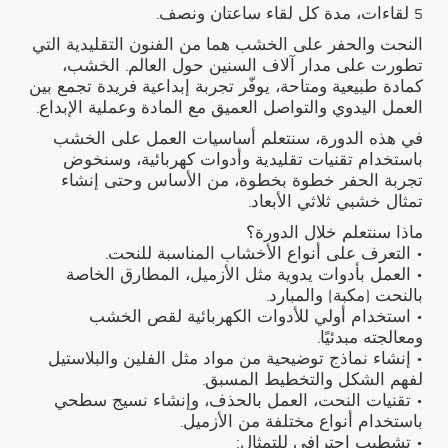
5 لقاءات، مدة كل لقاء ساعتان ونصف.
النحت والحفر على الخشب هما من الفنون التقليدية التي
تطورت على مدار آلاف السنين حول العالم. الخشب،
كمادة طبيعية ومتاحة، يوفّر تجربة إبداعية فريدة تجمع بين
العمل اليدوي والتواصل العميق مع المادة وعملية الإبداع.
في هذه الدورة، سنتعلم أساسيات العمل على الخشب
باستخدام تقنيات تقليدية وأدوات كهربائية، وسنخوض
تجربة الحفر خطوة بخطوة، من الأساس وحتى إنشاء
تمثال خشبي ثلاثي الأبعاد.
ماذا سنتعلم خلال الدورة؟
• التعرف على أنواع الأخشاب المناسبة للنحت.
• العمل بأدوات يدوية مثل الأزميل، المطارق الخاصة
بالنحت (مكبة) والمبارد.
• استخدام أولي للأدوات الكهربائية لقص الخشب
ومعالجته مبدئيًا.
• إنشاء نماذج توضيحية من مواد مثل الفلين والبلاستيل
لفهم الشكل والتخطيط المسبق.
• تقنيات النحت، العمل بالحذف، وإنشاء نسيج سطحي
باستخدام أنواع مختلفة من الأزميل.
• تشطيب احترافي للتمثال: