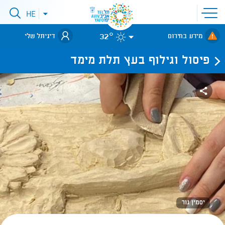
פתיחת
HE
פתיחת
תפריט
תפריט
שפות
לאתר עיריית
אתר
32°
מידע בחירום
דיגיתל שלי
תל-אביב
פיסול וגילוף בעץ תלת מימד
יסמין גור