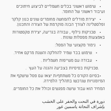
• שימוש ראשוני בכלים חשמליים לביצוע חיתוכים
ועיבוד ראשוני של החומר.
• יצירת מודלים להמחשה מחומרים שונים כגון קלקר
ופלסטלינה לצורך הבנה מוקדמת של הצורה והתכנון.
• טכניקות גילוף , עבודה בגריעה, יצירת טקסטורות
באמצעות מפסלות שונות .
• גימור מקצועי של הפסל:
• שימוש בבד שמיר להחלקה והשגת מרקם אחיד.
• עבודה עם משייפות חשמליות .
.טכניקות בסיסיות בצביעה והגנה על העץ .
•בסיום הקורס כל משתתף/ת יצאו עם פסל שישקף את
המיומנויות שנרכשו בתהליך הלמידה.
המחיר הוא עבור שישה מפגשים וכולל את כל החומרים.
دورة في النحت والحفر على الخشب
بإشراف النحاتة ياسمين غور