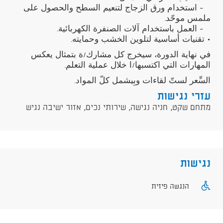
- استخدام ورق الزجاج لتنعيم السطح والحصول على
ملمس موحّد.
- العمل باستخدام آلات الصنفرة الكهربائية.
• تقنيات أساسية لتلوين الخشب وحمايته.
في نهاية الدورة، سيخرج كل مشارك/ة بتمثال يعكس
المهارات التي اكتسبها/ا خلال عملية التعلم.
السِّعر لستّ لقاءات وبِيشمل كلّ المواد.
עזרי נגישות
מתחם שקט, חניה נגישה, שירותי נכים, אזור ישיבה נגיש
נגישות
הנגשה פיזית