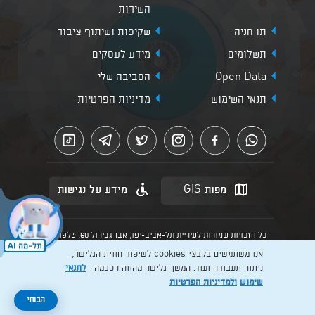
השירות
תו חניה
שקיפות ושיתוף ציבור
תשלומים
מידע לעסקים
Open Data
הסביבה שלי
תנאי השימוש
מדיניות הפרטיות
מפות GIS
מידע על נגישות
כל הזכויות שמורות לעיריית תל-אביב-יפו, אבן גבירול 69, טלפון:
3013* מהנייד. האתר מספק מידע כללי בלבד.
אנו משתמשים בקבצי cookies לשיפור חווית הגלישה,
הנוסח המחייב הוא זה הקבוע בהוראות הדין הרלוונטיות כפי שתהיינה
בתוקף מעת לעת
ניתוח תעבורה ועוד. המשך גלישה מהווה הסכמה
לתנאי
שימוש
ולמדיניות הפרטיות
Created by: Layer. Digital studio
להרשמה >
הבנתי