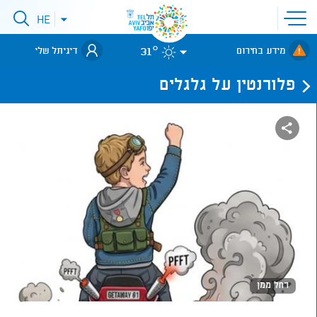
פתיחת
HE
פתיחת
תפריט
תפריט
שפות
לאתר עיריית
אתר
31°
מידע בחירום
דיגיתל שלי
תל-אביב
פלורנטין על גלגלים
רחל ממן