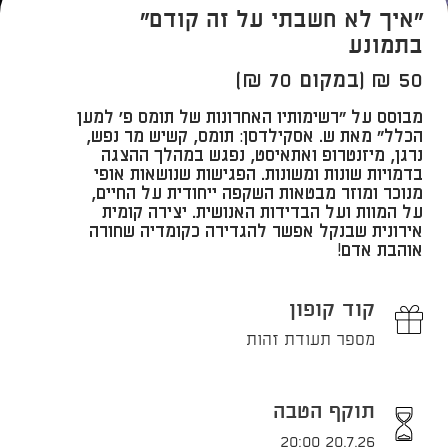
"איך לא חשבתי על זה קודם"
בתמונע
50 ₪ (במקום 70 ₪)
​מבוסס על "רשימותיו האחרונות של תומס פ' למען
הכלל" מאת ש. אסקילדסן: תומס, קשיש מר נפש,
נרגן, מיזנטרופ ואתאיסט, נפגש במהלך ההצגה
בדמויות שונות ומשונות. הפגישות שנושאות אופי
מנוכר ומוזר מבטאות השקפה ייחודית על החיים,
על המוות ועל הבדידות האנושית. יצירה קומית
אירונית שבנקל אפשר להגדירה כקומדיה שחורה
אוהבת אדם!
קוד קופון
מספר תעודת זהות
תוקף הטבה
20.7.26 20:00