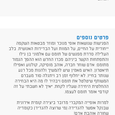
פרטים נוספים
הפגישות שנושאות אופי מנוכר ומוזר מבטאות השקפה
ייחודית על החיים, על המוות ועל הבדידות האנושית. בלב
העלילה סדרת מפגשים של תומס עם אלמוני בן גילו
והתפתחות הקשר ביניהם. מכרו החדש הוא ההפך הגמור
מתומס: אדם שוחר חברה, אוהב מוסיקה, קולנוע ואפילו
תיאטרון. האיש מאמין שיש להמשיך ולהנות מכל רגע
שנותר בחייו. לא יחלוף זמן רב ויתגלה סוד מעברם
המשותף שיטלטל את תומס ויבהיר לו מה היא הבחירה
ההחלטית היחידה שעליו לקחת. "איך לא חשבתי על זה
קודם" אומר תומס לעצמו.
למרות אופייה המקברי מדובר ביצירה קומית אירונית
שבנקל אפשר להגדירה (מי שרוצה להגדיר) כקומדיה
שחורה אוהבת אדם!