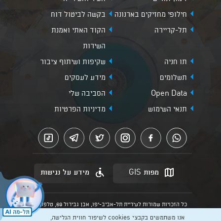
חילופי מחזיקים בארנונה
בקשה לביטול דוח
תל-קריירה
הקוד האתי ואמנת
השירות
תו חניה
שקיפות ושיתוף ציבור
תשלומים
מידע לעסקים
Open Data
הסביבה שלי
תנאי השימוש
מדיניות הפרטיות
מפות GIS
מידע על נגישות
כל הזכויות שמורות לעיריית תל-אביב-יפו, אבן גבירול 69, טלפון:
3013* מהנייד. האתר מספק מידע כללי בלבד.
אנו משתמשים בקבצי cookies לשיפור חווית הגלישה,
הנוסח המחייב הוא זה הקבוע בהוראות הדין הרלוונטיות כפי שתהיינה