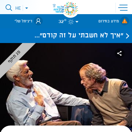
פתיחת
HE
פתיחת
תפריט
תפריט
שפות
לאתר עיריית
אתר
32°
מידע בחירום
דיגיתל שלי
תל-אביב
"איך לא חשבתי על זה קודם"...
פג תוקף