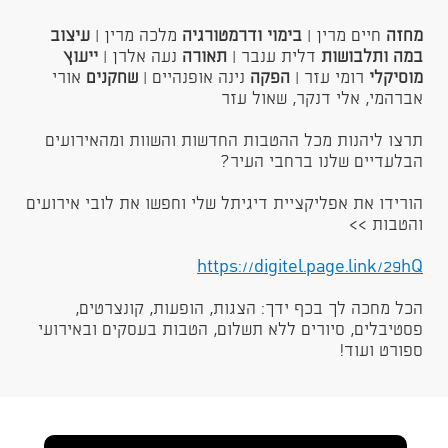
מחזה
חיים מרין |
בימוי
ודרמטורגיה
מלכה מרין |
עיצוב
במה ותלבושות
דלית ענבר |
תאורה
נעה אלרן |
ייעוץ
מוסיקלי
רומי עזר |
הפקה
נינה אופנהיים |
שחקנים
אורי
אברהמי, אלי דנקר, שאול עזר
תרצו ליהנות מכל ההטבות החדשות והשוות ומהאירועים
הבלעדיים שלנו ברחבי העיר?
הורידו את אפליקציית דיגיתל שלי וחפשו את לובי אירועים
והטבות >>
https://digitel.page.link/29hQ
הכל מחכה לך בכף ידך: הצגות, הופעות, קונצרטים,
פסטיבלים, סיורים ללא תשלום, הטבות בעסקים ובאירועי
ספורט ועוד!