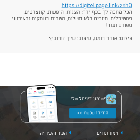
https://digitel.page.link/29hQ
​הכל מחכה לך בכף ידך: הצגות, הופעות, קונצרטים,
פסטיבלים, סיורים ללא תשלום, הטבות בעסקים ובאירועי
ספורט ועוד!
צילום: אוהד רומנו, עיצוב: שיין הורוביץ​
יישומון דיגיתל שלי
הורידו עכשיו >>
זימון תורים
העיר והעירייה