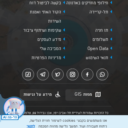
חילופי מחזיקים בארנונה
בקשה לביטול דוח
תל-קריירה
הקוד האתי ואמנת
השירות
תו חניה
שקיפות ושיתוף ציבור
תשלומים
מידע לעסקים
Open Data
הסביבה שלי
תנאי השימוש
מדיניות הפרטיות
מפות GIS
מידע על נגישות
כל הזכויות שמורות לעיריית תל-אביב-יפו, אבן גבירול 69, טלפון:
3013* מהנייד. האתר מספק מידע כללי בלבד.
אנו משתמשים בקבצי cookies לשיפור חווית הגלישה,
הנוסח המחייב הוא זה הקבוע בהוראות הדין הרלוונטיות כפי שתהיינה
בתוקף מעת לעת
ניתוח תעבורה ועוד. המשך גלישה מהווה הסכמה
לתנאי