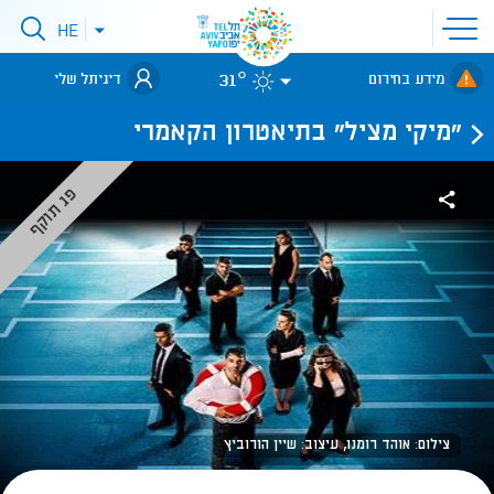
פתיחת
HE
פתיחת
תפריט
תפריט
שפות
לאתר עיריית
אתר
31°
מידע בחירום
דיגיתל שלי
תל-אביב
"מיקי מציל" בתיאטרון הקאמרי
פג תוקף
צילום: אוהד רומנו, עיצוב: שיין הורוביץ