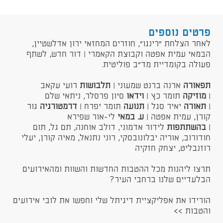
פרטים נוספים
​לאחר הצלחת "רינגו", חוזרים המחזאי ירון אדלשטיין,
הבמאי עמית אפטה וקבוצת הקאמרי | דור חדש, לשתף
פעולה בקומדיית מד"ב פוליטית.
תפאורה
ארנה ברנט שמעוני |
תלבושות
רועי עקאב
|
מוזיקה
תומר כץ |
וידאו
סיון פרסלר, ניתאי שלם
|
תאורה
יאיר סגל |
תנועה
תומר יפרח |
דרמטורגיה
גור
קורן, עמית אפטה |
ע. במאי
לי-אור שפירא
|
בהשתתפות
לידור אדמוני, דולב אוחנה, תם גל, תום
חודורוב, אוריה יבלונובסקי, רוני נתנאל, מאיה קורן, יעלי
רוזנבליט, יצחק חזקיה​
תרצו ליהנות מכל ההטבות החדשות והשוות ומהאירועים
הבלעדיים שלנו ברחבי העיר?
הורידו את אפליקציית דיגיתל שלי וחפשו את לובי אירועים
והטבות >>