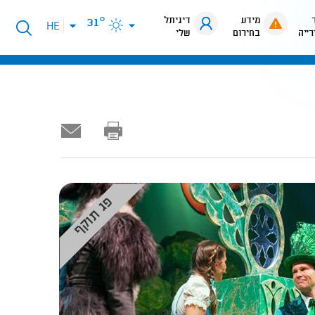
מידע
דיגיתל
31°
פתיחת
HE
רייה
בחירום
שלי
תפריט
שפות
פג תוקף