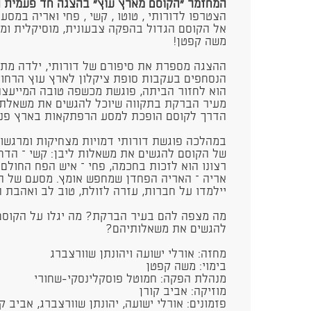
המחזמר "הקוסם מארץ עוץ" בהצגה חד פעמית ת
הצטרפו לדורותי , טוטו , קשי , פחי ואריה במס
אל הקוסם הגדול בהפקה צבעונית, מוסיקלית ומ
משה קפטן! ​
ההצגה מספרת את סיפורם של דורותי, ילדה מתו
הנסחפים בעקבות סופת ציקלון לארץ עוץ הרחוקה
הוא לחזור הביתה, פוגשת מכשפה טובה המייעצ
מעיר הברקת בתקווה שיוכל להגשים את משאלת
הדרך לקוסם הופכת למסע הרפתקאות בארץ פנט
במהלכה פוגשת דורותי דמויות מצחיקות ומרגשו
של הקוסם להגשים את משאלות ליבן: קשי – הדח
רצונו הוא לזכות בחכמה, פחי – איש הפח החולם 
אריה – האריה הפחדן שמחפש אומץ. מסעם של הח
יילמדו על חברות, עזרה לזולת, טוב לב ואהבת 
מה מצפה להם בעיר הברקת? מה יגלו על הקוסם
להגשים את משאלותיהם?
מחזה: אורלי ישועה ויהונתן שוורצברג
בימוי: משה קפטן
מנהלת הפקה: חמוטל פוסקלינסקי-שחורי
מוזיקה: אביב קורן
פזמונים: אורלי ישועה, יהונתן שוורצברג, אביב ק