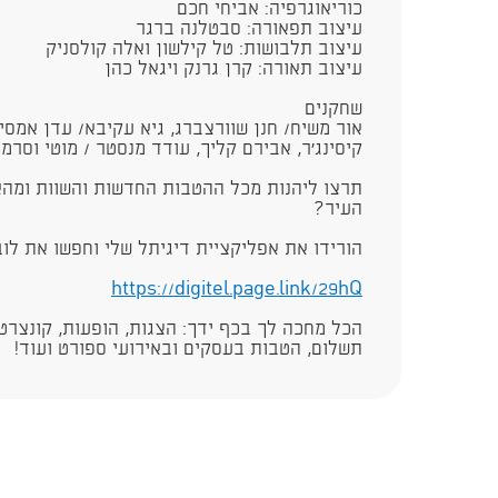
כוריאוגרפיה: אביחי חכם
עיצוב תפאורה: סבטלנה ברגר
עיצוב תלבושות: טל קילשון ואלה קולסניק
עיצוב תאורה: קרן גרנק ויגאל כהן
שחקנים
אור משיח/ חנן שוורצברג, גיא עקיבא/ עדן אמסילי
קיסינג'ר, אבירם קליך, עודד מנסטר / מוטי וסרמן
תרצו ליהנות מכל ההטבות החדשות והשוות ומהא
העיר?
הורידו את אפליקציית דיגיתל שלי וחפשו את לו
https://digitel.page.link/29hQ​​
הכל מחכה לך בכף ידך: הצגות, הופעות, קונצרטי
תשלום, הטבות בעסקים ובאירועי ספורט ועוד!​​