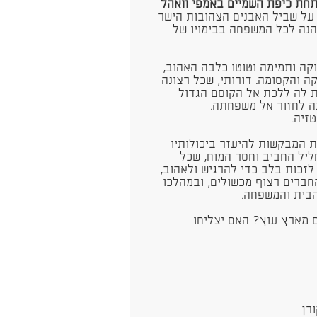
חת כיפת השמיים באמפי וואהל
ע על שביל האבנים הצהובות הישר
הנה לכל המשפחה בבימויו של
קה ותמימה וטוטו כלבה האהוב,
 והקסומה. דורותי, שכל רצונה
ת לה ללכת אל הקוסם הגדול
ה לחזור אל משפחתה.
זיה.
ת המבקשות להיעזר ביכולותיו
ליל החביב וחסר המוח, שכל
לזכות בלב כדי להרגיש ולאהוב,
ברים רצוף מכשולים, ובמהלכו
הבית והמשפחה.
 מארץ עוץ? האם יצליחו
ורן