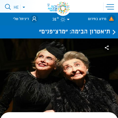
פתיחת
HE
פתיחת
תפריט
תפריט
שפות
לאתר עיריית
אתר
31°
מידע בחירום
דיגיתל שלי
תל-אביב
תיאטרון הבימה: "מרציפנים"