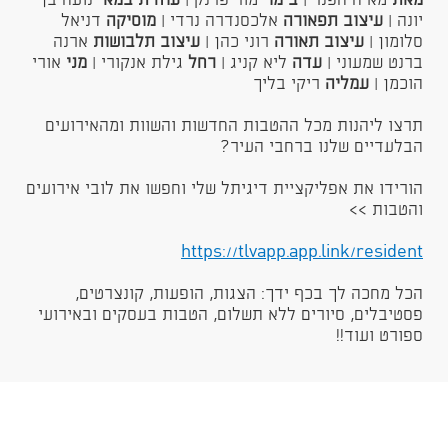
מאת
מאיה הפנר |
בימוי
מור פרנק |
עוזרת במאי
נועה בן
יונה |
עיצוב תפאורה
אלכסנדרה נרדי |
מוסיקה
דניאל
סלומון |
עיצוב תאורה
רוני כהן |
עיצוב תלבושות
ארנה
ברנט שמעוני |
עדה
ליא קניג |
רחל
גילת אנקורי |
מני
אורי
הוכמן |
עמליה
ריקי בליך​
תרצו ליהנות מכל ההטבות החדשות והשוות ומהאירועים
הבלעדיים שלנו ברחבי העיר?
הורידו את אפליקציית דיגיתל שלי​ וחפשו את לובי אירועים
והטבות >>
https://tlvapp.app.link/resident​​​
הכל מחכה לך בכף ידך: הצגות, הופעות, קונצרטים,
פסטיבלים, סיורים ללא תשלום, הטבות בעסקים ובאירועי
ספורט ועוד!!