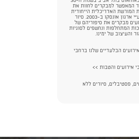
בית ליבלינג הוא דוגמה מובהקת של אדריכלות באוהאוס בתל אביב בשנות ה-30
יד המאפשר למבקרים לחוות את
את המורשת האדריכלית הייחודית
של העיר הלבנה, שהוכרזה כאתר מורשת עולמי ע"י ארגון אונסקו ב-2003. סיור
מעים מבקרים את סיפוריהם של
כות המתחלפות ונחשפים לסוגיות
והעיצוב של ימינו.​
ירועים הבלעדיים שלנו ברחבי
בי אירועים והטבות >>
ם, פסטיבלים, סיורים ללא