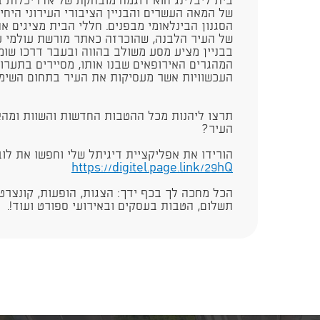
של המאה העשרים והבניין הציבורי העירוני היח
הסגנון הבינלאומי מבפנים. חללי הבית מציגים 
בבניין מציע מסע משולב בהווה ובעבר דרכו שו
המהגרים האירופאים שבנו אותו, מסיירים בתערו
העכשוויות אשר מעסיקות את העיר בתחום השימור 
תרצו ליהנות מכל ההטבות החדשות והשוות ומהא
העיר?
הורידו את אפליקציית דיגיתל שלי וחפשו את לו
https://digitel.page.link/29hQ
הכל מחכה לך בכף ידך: הצגות, הופעות, קונצרטי
תשלום, הטבות בעסקים ובאירועי ספורט ועוד!.