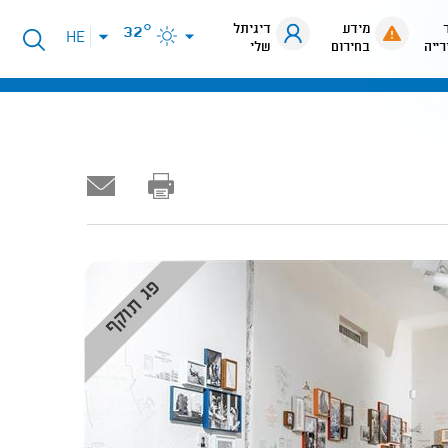
מידע
דיגיתל
32°
פתיחת
HE
רייה
בחירום
שלי
תפריט
שפות
פג תוקף