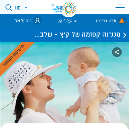
פתיחת
HE
פתיחת
תפריט
תפריט
שפות
לאתר עיריית
אתר
32°
מידע בחירום
דיגיתל שלי
תל-אביב
מנגינה קסומה של קיץ - שלב...
לרשימת המתנה