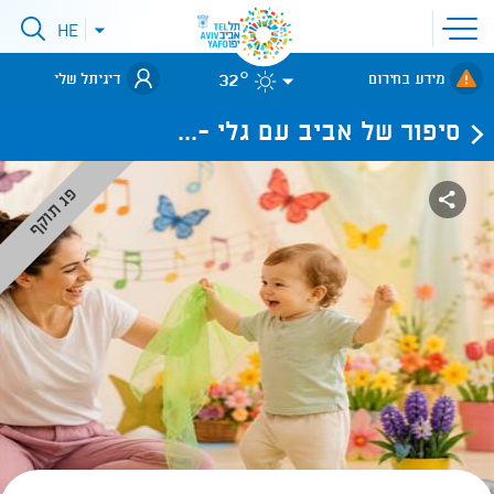
פתיחת
HE
פתיחת
תפריט
תפריט
שפות
לאתר עיריית
אתר
32°
מידע בחירום
דיגיתל שלי
תל-אביב
סיפור של אביב עם גלי -...
פג תוקף