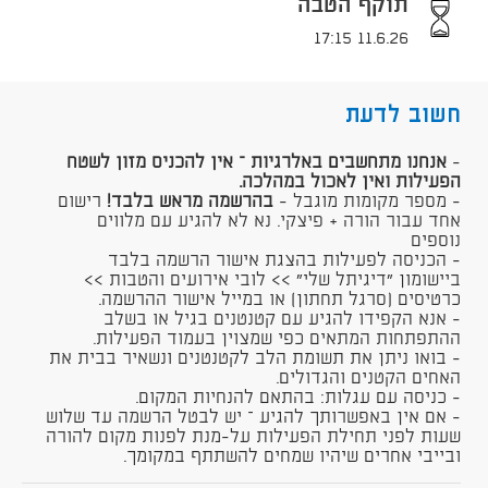
תוקף הטבה
11.6.26 17:15
חשוב לדעת
-
אנחנו מתחשבים באלרגיות – אין להכניס מזון לשטח
הפעילות ואין לאכול במהלכה
.
- מספר מקומות מוגבל -
בהרשמה מראש בלבד
!
רישום
אחד עבור הורה + פיצקי. נא לא להגיע עם מלווים
נוספים
- הכניסה לפעילות בהצגת אישור הרשמה בלבד
ביישומון "דיגיתל שלי" >> לובי אירועים והטבות >>
כרטיסים (סרגל תחתון) או במייל אישור ההרשמה.
- אנא הקפידו להגיע עם קטנטנים בגיל או בשלב
ההתפתחות המתאים כפי שמצוין בעמוד הפעילות.
- בואו ניתן את תשומת הלב לקטנטנים ונשאיר בבית את
האחים הקטנים והגדולים.
- כניסה עם עגלות: בהתאם להנחיות המקום.
- אם אין באפשרותך להגיע – יש לבטל הרשמה עד שלוש
שעות לפני תחילת הפעילות על-מנת לפנות מקום להורה
ובייבי אחרים שיהיו שמחים להשתתף במקומך.