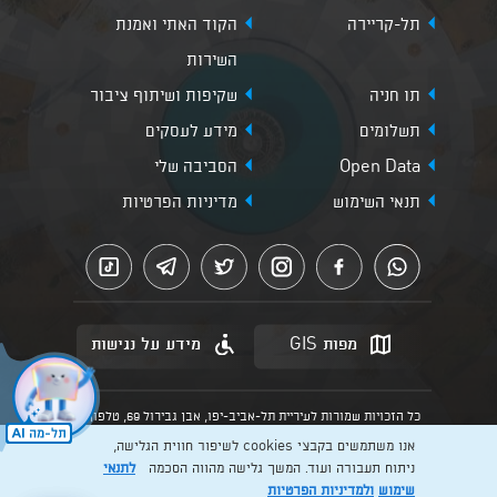
תל-קריירה
הקוד האתי ואמנת
השירות
תו חניה
שקיפות ושיתוף ציבור
תשלומים
מידע לעסקים
Open Data
הסביבה שלי
תנאי השימוש
מדיניות הפרטיות
מפות GIS
מידע על נגישות
כל הזכויות שמורות לעיריית תל-אביב-יפו, אבן גבירול 69, טלפון:
3013* מהנייד. האתר מספק מידע כללי בלבד.
אנו משתמשים בקבצי cookies לשיפור חווית הגלישה,
הנוסח המחייב הוא זה הקבוע בהוראות הדין הרלוונטיות כפי שתהיינה
בתוקף מעת לעת
ניתוח תעבורה ועוד. המשך גלישה מהווה הסכמה
לתנאי
שימוש
ולמדיניות הפרטיות
Created by: Layer. Digital studio