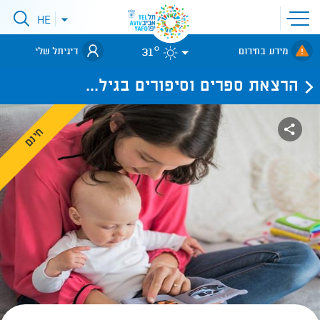
פתיחת
HE
פתיחת
תפריט
תפריט
שפות
לאתר עיריית
אתר
31°
מידע בחירום
דיגיתל שלי
תל-אביב
הרצאת ספרים וסיפורים בגיל...
חינם