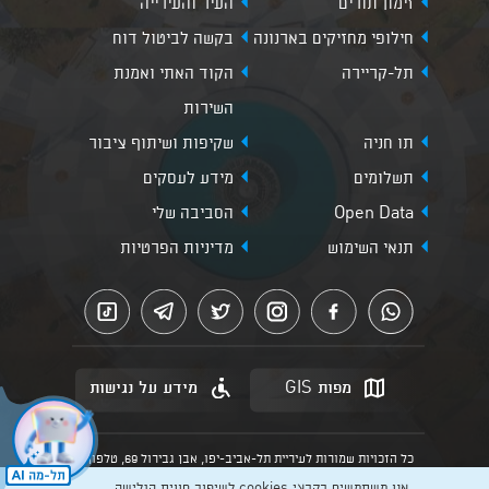
זימון תורים
העיר והעירייה
חילופי מחזיקים בארנונה
בקשה לביטול דוח
תל-קריירה
הקוד האתי ואמנת
השירות
תו חניה
שקיפות ושיתוף ציבור
תשלומים
מידע לעסקים
Open Data
הסביבה שלי
תנאי השימוש
מדיניות הפרטיות
מפות GIS
מידע על נגישות
כל הזכויות שמורות לעיריית תל-אביב-יפו, אבן גבירול 69, טלפון:
3013* מהנייד. האתר מספק מידע כללי בלבד.
אנו משתמשים בקבצי cookies לשיפור חווית הגלישה,