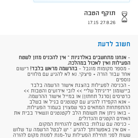
תוקף הטבה
27.8.26 17:15
חשוב לדעת
-
אנחנו מתחשבים באלרגיות – אין להכניס מזון לשטח
הפעילות ואין לאכול במהלכה
.
- מספר מקומות מוגבל -
בהרשמה מראש בלבד
!
רישום
אחד עבור הורה + פיצקי. נא לא להגיע עם מלווים
נוספים
- הכניסה לפעילות בהצגת אישור הרשמה בלבד
ביישומון "דיגיתל שלי" >> לובי אירועים והטבות >>
כרטיסים (סרגל תחתון) או במייל אישור ההרשמה.
- אנא הקפידו להגיע עם קטנטנים בגיל או בשלב
ההתפתחות המתאים כפי שמצוין בעמוד הפעילות.
- בואו ניתן את תשומת הלב לקטנטנים ונשאיר בבית את
האחים הקטנים והגדולים.
- כניסה עם עגלות: בהתאם להנחיות המקום.
- אם אין באפשרותך להגיע – יש לבטל הרשמה עד שלוש
שעות לפני תחילת הפעילות על-מנת לפנות מקום להורה