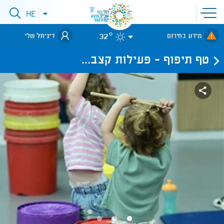
פתיחת
HE
פתיחת
תפריט
תפריט
שפות
לאתר עיריית
אתר
32°
מידע בחירום
דיגיתל שלי
תל-אביב
טף תיפוף - פעילות קצב...