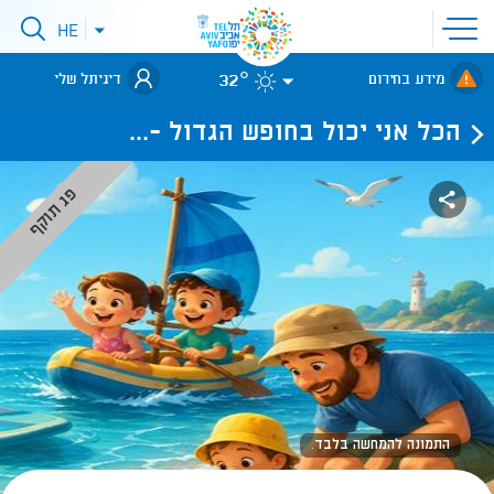
פתיחת
HE
פתיחת
תפריט
תפריט
שפות
לאתר עיריית
אתר
32°
מידע בחירום
דיגיתל שלי
תל-אביב
הכל אני יכול בחופש הגדול -...
פג תוקף
התמונה להמחשה בלבד.