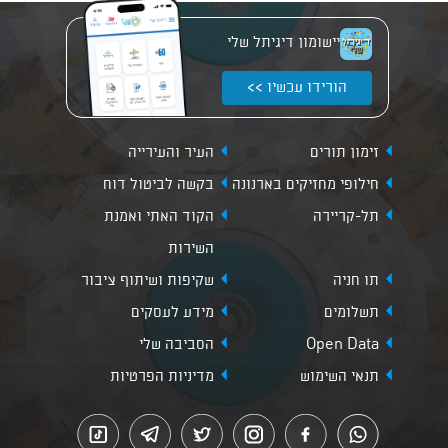
יישומון דיגיתל שלי
הורידו עכשיו >>
זימון תורים
העיר והעירייה
חילופי מחזיקים בארנונה
בקשה לביטול דוח
תל-קריירה
הקוד האתי ואמנת
השירות
תו חניה
שקיפות ושיתוף ציבור
תשלומים
מידע לעסקים
Open Data
הסביבה שלי
תנאי השימוש
מדיניות הפרטיות