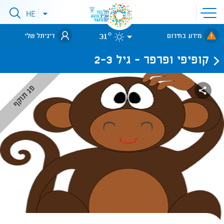
פתיחת
HE
פתיחת
תפריט
תפריט
שפות
לאתר עיריית
אתר
31°
מידע בחירום
דיגיתל שלי
תל-אביב
קופיפי ופרפר - גיל 2-3
פג תוקף