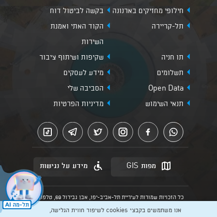
חילופי מחזיקים בארנונה
בקשה לביטול דוח
תל-קריירה
הקוד האתי ואמנת
השירות
תו חניה
שקיפות ושיתוף ציבור
תשלומים
מידע לעסקים
Open Data
הסביבה שלי
תנאי השימוש
מדיניות הפרטיות
מפות GIS
מידע על נגישות
כל הזכויות שמורות לעיריית תל-אביב-יפו, אבן גבירול 69, טלפון:
3013* מהנייד. האתר מספק מידע כללי בלבד.
אנו משתמשים בקבצי cookies לשיפור חווית הגלישה,
הנוסח המחייב הוא זה הקבוע בהוראות הדין הרלוונטיות כפי שתהיינה