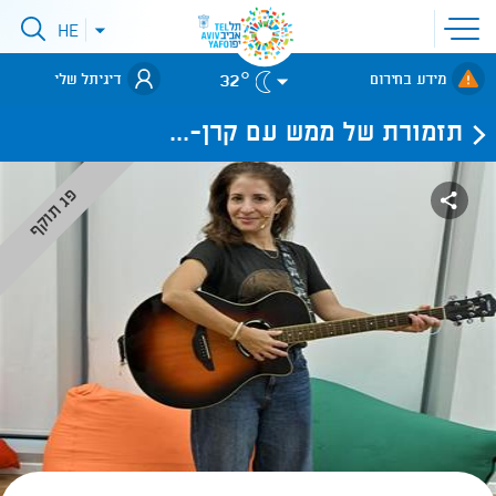
פתיחת
HE
פתיחת
תפריט
תפריט
שפות
לאתר עיריית
אתר
32°
מידע בחירום
דיגיתל שלי
תל-אביב
תזמורת של ממש עם קרן-...
פג תוקף