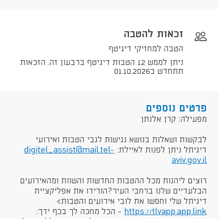
זכאות להטבה
הטבה למחזיקי דיגיטף
ניתן לממש 12 הטבות דיגיטף ברבעון זה. הזכאות
תתחדש ב01.10.2026
פרטים נוספים
​מפעילה: קרן אלנתן
לבקשות ושאלות בנושא נגישות לגבי הטבות ואירועי
דיגיתל ניתן לפנות לאיילת:
digitel_assist@mail.tel-
aviv.gov.il
רוצים ליהנות מכל ההטבות החדשות והשוות ומהאירועים
הבלעדיים שלנו ברחבי העיר?הורידו את אפליקציית
דיגיתל שלי וחפשו את לובי אירועים והטבות>
https://tlvapp.app.link
​ - הכל מחכה לך בכף ידך: