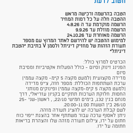
חשוב לדעת
הטבה בהרשמה ורכישה מראש
ההטבה חלה על כל רמות המחיר
הרשמה מוקדמת עד ה 4.8.26
הרשמה מוזלת עד 9.9.26
הרשמה מאוחרת עד 24.10.26​
למימוש ההטבה יש להירשם לאתר המרוץ עם מספר
תעודת הזהות של מחזיק דיגיתל ולסמן V בתיבת "הטבת
דיגיתל"
הכרטיס למרוץ כולל:
הפנינג זינוק וסיום - כולל הפעלות אקטיביות ומסיבת
סיום
מדידה מקצועית (למעט מקצה 5 ק"מ- מקצה עממי)​
ערכת השתתפות הכוללת: מספר חזה, צ'יפ מדידה
(למעט מקצה 5 ק"מ-מקצה עממי) ופינוקים מנותני
החסות. חלוקת הערכות תתקיים בקניון עזריאלי, דרך
מנחם בגין 132, בימים חמישי 22/10, ​, ראשון-שני 25-
26/10 בין השעות 20:00-11:00.
לשם קבלת הערכה יש להציג תעודה מזהה.
ניתן לאסוף ערכה עבור משתתף אחר בהצגת ייפוי כוח
חתום על ידו, צילום תעודה מזהה שלו והצהרת בריאות
חתומה על ידו.​