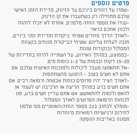
פרטים נוספים
​-שמרו על רווחים ביניכם עד הזינוק, מדידת הזמן האישי
שלכם מתחילה רק כשתעברו את קו הזינוק.
-ענדו את מספר החזה מלפנים, אחרת לא יוכלו לזהות
ולכוון אתכם כראוי.
-לאורך הדרך פזורים שטיחי ביקורת ומדידת זמני ביניים,
חובה לעלות עליהם. שטיחי הביקורת מונחים בקצוות
המסלול ובנקודות שונות.
-בממוצע, במהלך האירוע, על השתייה להיות בתדירות של
15-20 דקות ובכמות של 1-2 כוסות מים.
-אל תתאמצו מעבר ליכולות ולמוכנות האישית שלכם. אם
אתם לא חשים בטוב - הימנעו מהשתתפות.
-לאורך הציר יהיו פרוסים כוחות אבטחה ורפואה רבים. אם
אתם חשים ברע במהלך הריצה או הרכיבה יש לעצור או
להאט ולנסות להתאושש. אם אתם עדיין חשים ברע, פנו
לכוחות הרפואה הפרושים לאורך המסלול.
-מומלץ לכתוב בגב מספר החזה/האופניים מס' טלפון
לחירום ורגישויות רפואיות מיוחדות
תמונה באדיבות ההפקה​