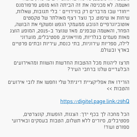
ואשמה. לא מכניסה את זה הביתה הוא מופע פרפורמנס
ייחודי שבו מדברים רק בווידויים – בלי תגובות, שאלות,
שיחות או שיפוט. כך נוצר רצף מאולתר של טקסטים
אוטוביוגרפיים הנובע ממעמקי הנפש ומשקף את הבושה,
הפחד, והאשמה שבפנים. מאז שנוצר ב-2015, המופע הוצג
מאות פעמים בגלריות, מוזיאונים, פסטיבלים, מועדוני
לילה, ספריות עירוניות, בתי כנסת, עיריות ובתים פרטיים
בארץ ובעולם.​
תרצו ליהנות מכל ההטבות החדשות והשוות ומהאירועים
הבלעדיים שלנו ברחבי העיר?
הורידו את אפליקציית דיגיתל שלי וחפשו את לובי אירועים
והטבות >>
https://digitel.page.link/29hQ​
הכל מחכה לך בכף ידך: הצגות, הופעות, קונצרטים,
פסטיבלים, סיורים ללא תשלום, הטבות בעסקים ובאירועי
ספורט ועוד!