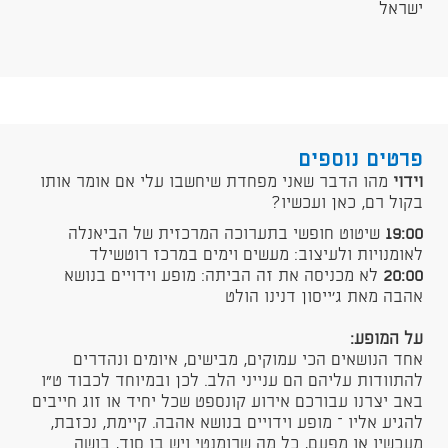
ישראל
פרטים נוספים
וידוי
מהו הדבר שאני מפחדת שיחשבו עלי אם אומר אותו
בקול רם, כאן ועכשיו?
19:00
שיטוט חופשי בתערוכה המרכזית של הביאנלה
לאומנויות ולעיצוב: מעשים וימים במרכז רוטשילד
20:00
לא מכניסה את זה הביתה: מופע וידויים בנושא
אהבה מאת ג'ייסון דנינו הולט
על המופע:
אחד הנושאים הכי עמוקים, מבישים, איומים ונהדרים
להתוודות עליהם הם ענייני הלב. לכן ובמיוחד לכבוד ט"ו
באב יצרנו עבורכם אירוע קונספט שכל יחיד או זוג חייבים
להגיע אליו – מופע וידויים בנושא אהבה. קיימת, נכזבת,
מעכשיו או מפעם, כל מה שרומנטי ויש בו סוד, בושה