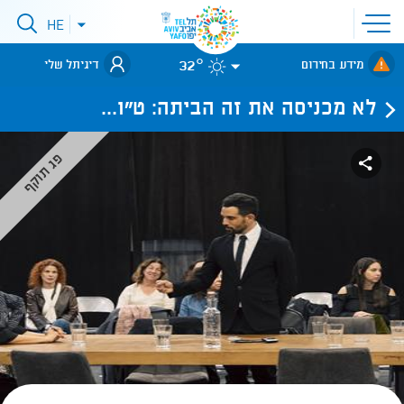
פתיחת
HE
פתיחת
תפריט
תפריט
שפות
לאתר עיריית
אתר
32°
מידע בחירום
דיגיתל שלי
תל-אביב
לא מכניסה את זה הביתה: ט"ו...
פג תוקף