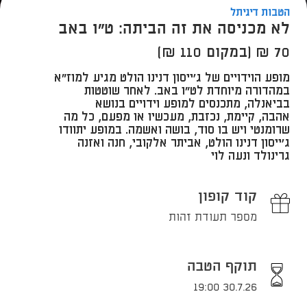
הטבות דיגיתל
לא מכניסה את זה הביתה: ט"ו באב
70 ₪ (במקום 110 ₪)
​מופע הוידויים של ג'ייסון דנינו הולט מגיע למוז"א
במהדורה מיוחדת לט"ו באב. לאחר שוטטות
בביאנלה, מתכנסים למופע וידויים בנושא
אהבה, קיימת, נכזבת, מעכשיו או מפעם, כל מה
שרומנטי ויש בו סוד, בושה ואשמה. במופע יתוודו
ג'ייסון דנינו הולט, אביתר אלקובי, חנה ואזנה
גרינולד ונעה לוי
קוד קופון
מספר תעודת זהות
תוקף הטבה
30.7.26 19:00