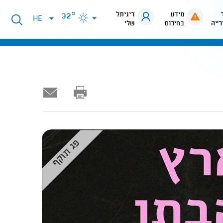
מידע
דיגיתל
32°
פתיחת
HE
רייה
בחירום
שלי
תפריט
שפות
פג תוקף