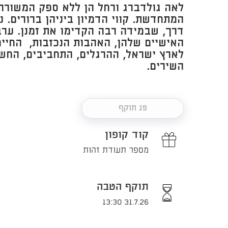
לאה גולדברג ורחל הן ללא ספק המשורר
המתחדשת. קווי הדמיון ביניהן ברורים. נ
דרך, שבמידה רבה הקדימו את זמנן. ער
האישיים שלהן, האהבות הנכזבות, החיים
לארץ ישראל, ההרגלים, התחביבים, החשש
השירים.
פג תוקף
קוד קופון
מספר תעודת זהות
תוקף הטבה
31.7.26 13:30