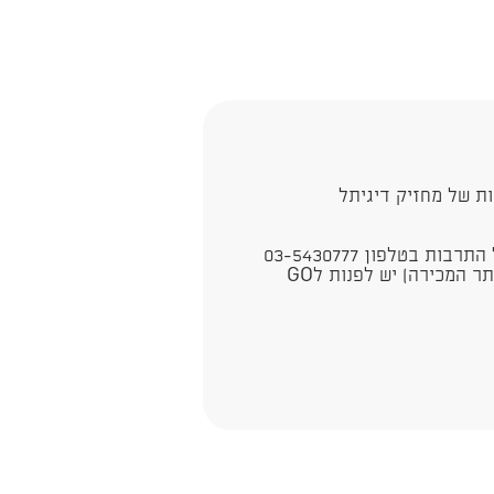
ת של מחזיק דיגיתל
 בטלפון 03-5430777
לשאלות בנוגע לביטולים והחזרים (ע"פ תקנון אתר המכירה) יש לפנות לGO