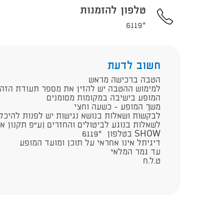
טלפון להזמנות
*6119
חשוב לדעת
הטבה ברכישה מראש
למימוש ההטבה יש להזין את מספר תעודת הזהו
המופע בישיבה במקומות מסומנים
משך המופע - כשעה וחצי​
לבקשות ושאלות בנושא נגישות יש לפנות להיכל התרבות
SHOW בטלפון *6119
דיגיתל אינו אחראי על תוכן ומועד המופע
עד גמר המלאי
ט.ל.ח​