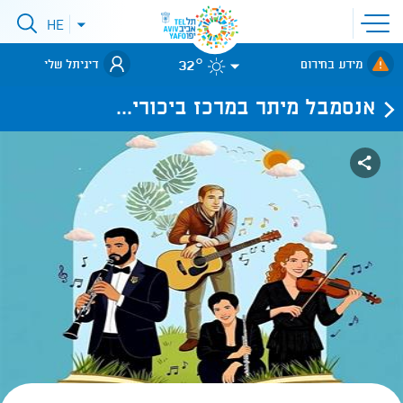
פתיחת
HE
פתיחת
תפריט
תפריט
שפות
לאתר עיריית
אתר
32°
מידע בחירום
דיגיתל שלי
תל-אביב
אנסמבל מיתר במרכז ביכורי...