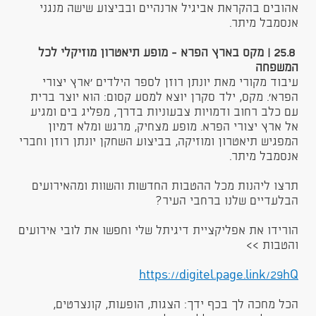
אהובים בהקראת אביגיל ארנהיים ובביצוע שישה מנגני
אנסמבל מיתר.
25.8 | מקס בארץ הפרא - מופע תיאטרון מוזיקלי לכל
המשפחה
עיבוד מקורי מאת יונתן רוזן לספר הילדים 'ארץ יצורי
הפרא'. מקס, ילד סקרן יוצא למסע קסום: הוא יוצר ברית
עם כלב רחוב ודמויות צבעוניות בדרך, מפליג בים ומגיע
אל ארץ יצורי הפרא. מופע מצחיק, מרגש ומלא דמיון
המפגיש תיאטרון ומוזיקה, בביצוע השחקן יונתן רוזן וחברי
אנסמבל מיתר.
תרצו ליהנות מכל ההטבות החדשות והשוות ומהאירועים
הבלעדיים שלנו ברחבי העיר?
הורידו את אפליקציית דיגיתל שלי וחפשו את לובי אירועים
והטבות >>
https://digitel.page.link/29hQ​
הכל מחכה לך בכף ידך: הצגות, הופעות, קונצרטים,