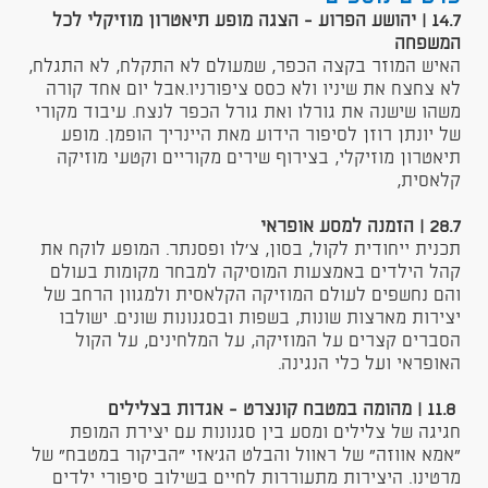
14.7 | יהושע הפרוע - הצגה מופע תיאטרון מוזיקלי לכל
המשפחה
האיש המוזר בקצה הכפר, שמעולם לא התקלח, לא התגלח,
לא צחצח את שיניו ולא כסס ציפורניו.אבל יום אחד קורה
משהו שישנה את גורלו ואת גורל הכפר לנצח. עיבוד מקורי
של יונתן רוזן לסיפור הידוע מאת היינריך הופמן. מופע
תיאטרון מוזיקלי, בצירוף שירים מקוריים וקטעי מוזיקה
קלאסית,
28.7 | הזמנה למסע אופראי
תכנית ייחודית לקול, בסון, צ'לו ופסנתר. המופע לוקח את
קהל הילדים באמצעות המוסיקה למבחר מקומות בעולם
והם נחשפים לעולם המוזיקה הקלאסית ולמגוון הרחב של
יצירות מארצות שונות, בשפות ובסגנונות שונים. ישולבו
הסברים קצרים על המוזיקה, על המלחינים, על הקול
האופראי ועל כלי הנגינה.
11.8 | מהומה במטבח קונצרט - אגדות בצלילים
חגיגה של צלילים ומסע בין סגנונות עם יצירת המופת
"אמא אווזה" של ראוול והבלט הג'אזי "הביקור במטבח" של
מרטינו. היצירות מתעוררות לחיים בשילוב סיפורי ילדים