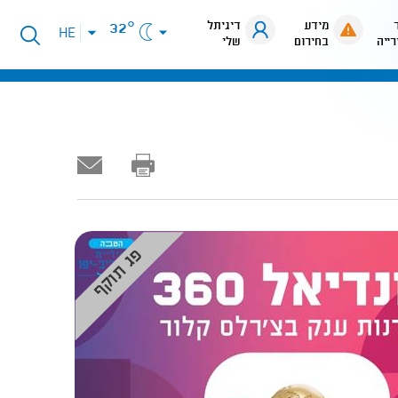
מידע
דיגיתל
32°
פתיחת
HE
רייה
בחירום
שלי
תפריט
שפות
פג תוקף