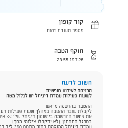
קוד קופון
מספר תעודת זהות
תוקף הטבה
19.7.26 23:55
חשוב לדעת
הכניסה לאירוע חופשית
לשעות פעילות עמדת דיגיתל יש לגלול מטה
ההטבה בהרשמה מראש
לקבלת שובר ההטבה במהלך שעות פעילות העמד
את אישור ההרשמה ביישומון דיגיתל שלי >> איר
בסרגל התחתון. (לא יתקבלו צילומי מסך)
עמדת דיגיתל ממוקמת בתוך מתחם 360 ליד הכניסה הדרומית למתחם