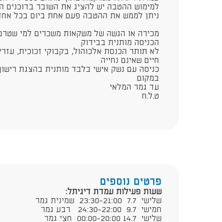
למימוש ההטבה יש להציג את השובר בדוכנים 
נית​ן לממש את ההטבה פעם אחת ביום בכל אחד 
מכירה או הגשה של משקאות משכרים למי שטרם מלאו לו 18 שנה 
הכניסה מותנית בבידוק
לא תותר הכנסת אלכוהול, בקבוקי זכוכית, עזרי 
חיים שאינם נחייה
כניסה עם נשק אישי בלבד מותנית בהצגת רישון 
במקום
עד גמר המלאי
ט.ל.ח​
פרטים נוספים
שעות פעילות עמדת דיגיתל:
שלישי 7.7 23:30-21:00 שמינית גמר
חמישי 9.7 24:30-22:00​ רבע גמר
שלישי 14.7 00:00-20:00 חצי גמר