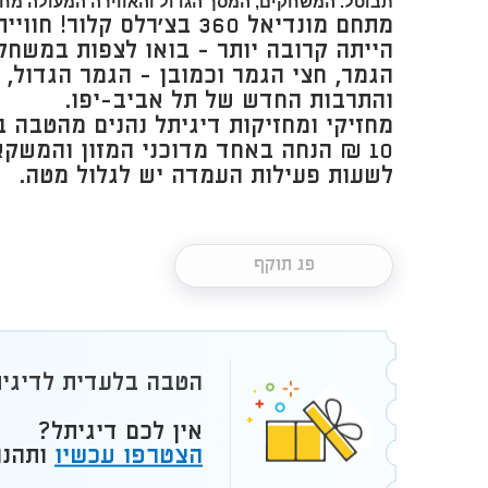
תבוטל. המשחקים, המסך הגדול והאווירה המעולה מחכ
מתחם מונדיאל 360 בצ'רלס קל
הייתה קרובה יותר - בואו לצפות במשחק
הגמר, חצי הגמר וכמובן - הגמר הגדול,
והתרבות החדש של תל אביב-יפו​.
מחזיקי ומחזיקות דיגיתל נהנים מהטבה 
10 ₪ הנחה באחד מדוכני המזון והמשקאות!
לשעות פעילות העמדה יש לגלול מטה.
פג תוקף
הטבה בלעדית לדיגיתֵ
אין לכם דיגיתל?
הצטרפו עכשיו
ותהנו