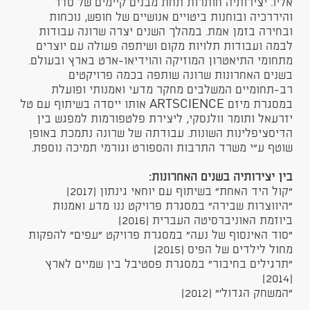
אליו. יצירותיה חותרות תחת מבנים קיימים של סדר
והיררכיה ובוחנות ביטויים אנושיים של חופש, נוכחות
ובחירה בזמן אמת. במהלך השנים יצרה שרונה עבודות
לבמה ועבודות תלויות מקום ושיתפה פעולה עם יוצרים
מתחומי התיאטרון המוזיקה והוידיאו-ארט בארץ ובעולם.
בשנים האחרונות שרונה שותפה בכמה פרויקטים
רב-תחומיים המשלבים מחקר מדעי ואמנותי ופועלת
במסגרת מיזם ARTSCIENCE אותו ייסדה בשיתוף עם טל
יזרעאל ותומר וולנסקי, ליצירת פלטפורמות למפגש בין
הדיסציפלינות השונות. עבודתה של שרונה נתמכת באופן
שוטף ע"י משרד התרבות והספורט וגורמי תמיכה נוספת.
בין יצירותיה בשנים האחרונות:
"קול היד האחת" בשיתוף עם יוחאי גינתון (2017)
"היווצרות שבירה" במסגרת פרויקט ננו מדע ואמנות
ביוזמת האוניברסיטה העברית (2016)
"סוד האינסוף של נעה" במסגרת פרויקט "עפים" להפקות
מחול לילדים של הפיס (2015)
"תרגילים בחיבור" במסגרת פסטיבל בין שמיים לארץ
(2014)
"המשחק הגדול'" (2012)