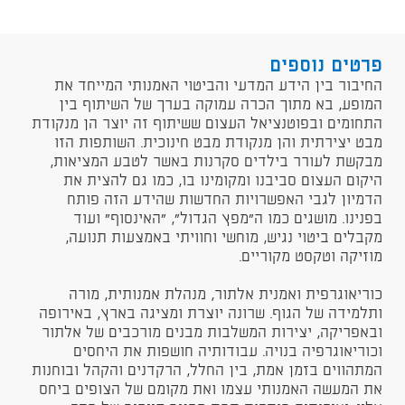
פרטים נוספים
החיבור בין הידע המדעי והביטוי האמנותי המייחד את
המופע, בא מתוך הכרה עמוקה בערך של השיתוף בין
התחומים ובפוטנציאל העצום ששיתוף זה יוצר הן מנקודת
מבט יצירתית והן מנקודת מבט חינוכית. השותפות הזו
מבקשת לעורר בילדים סקרנות באשר לטבע המציאות,
היקום העצום סביבנו ומקומינו בו, כמו גם להצית את
הדמיון לגבי האפשרויות החדשות שהידע הזה פותח
בפנינו. מושגים כמו ה"מפץ הגדול", "האינסוף" ועוד
מקבלים ביטוי נגיש, מוחשי וחוויתי באמצעות תנועה,
מוזיקה וטקסט מקוריים.
כוריאוגרפית ואמנית אלתור, מנהלת אמנותית, מורה
ותלמידה של הגוף. שרונה יוצרת ומציגה בארץ, באירופה
ובאפריקה, יצירות המשלבות מבנים מורכבים של אלתור
וכוריאוגרפיה בנויה. עבודותיה חושפות את היחסים
המתהווים בזמן אמת, בין החלל, הרקדנים והקהל ובוחנות
את המעשה האמנותי עצמו ואת מקומם של הצופים ביחס