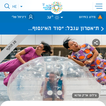
פתיחת
HE
פתיחת
תפריט
תפריט
שפות
לאתר עיריית
אתר
32°
מידע בחירום
דיגיתל שלי
תל-אביב
תיאטרון ענבל: "סוד האינסוף...
פג תוקף
צילום: אריק שרגא