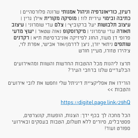
רעיון, כוריאוגרפיה וניהול אמנותי
שרונה פלורסהיים |
כתיבה ובימוי
עירית לוז |
מוסיקה מקורית
אילן גרין |
עיצוב תלבושות
יעל ברקוביץ' |
צלם
עדי שומרוני |
עיצוב
תאורה
עדי שימרוני |
מיקרוסקופ
נאוה שטאר |
יעוץ
מדעי
פרופ' דן מעוז, החוג לפיזיקה אוניברסיטת ת"א |
רקדנים
שותפים
ניתאי יורן, ניצן לדרמן/אור אבישי, אפרת לוי,
צ'הירו טזורו, מעיין חורש
תרצו ליהנות מכל ההטבות החדשות והשוות ומהאירועים
הבלעדיים שלנו ברחבי העיר?
הורידו את אפליקציית דיגיתל שלי וחפשו את לובי אירועים
והטבות >>
https://digitel.page.link/29hQ​​
הכל מחכה לך בכף ידך: הצגות, הופעות, קונצרטים,
פסטיבלים, סיורים ללא תשלום, הטבות בעסקים ובאירועי
ספורט ועוד!