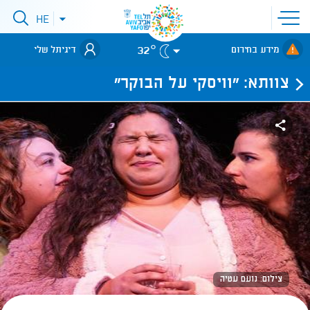
פתיחת
HE
פתיחת
תפריט
תפריט
שפות
לאתר עיריית
אתר
32°
מידע בחירום
דיגיתל שלי
תל-אביב
צוותא: "וויסקי על הבוקר"
צילום: נועם עטיה