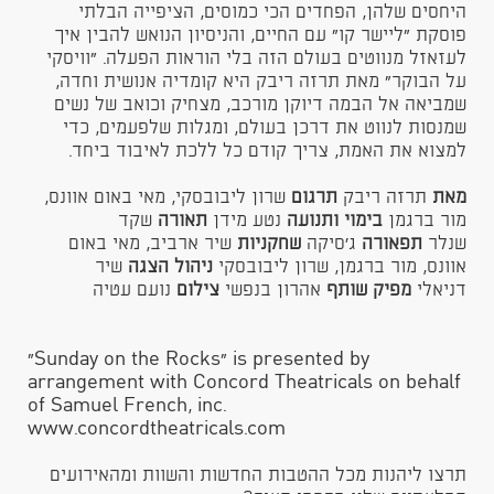
היחסים שלהן, הפחדים הכי כמוסים, הציפייה הבלתי
פוסקת "ליישר קו" עם החיים, והניסיון הנואש להבין איך
לעזאזל מנווטים בעולם הזה בלי הוראות הפעלה.​ "וויסקי
על הבוקר" מאת תרזה ריבק היא קומדיה אנושית וחדה,
שמביאה אל הבמה דיוקן מורכב, מצחיק וכואב של נשים
שמנסות לנווט את דרכן בעולם, ומגלות שלפעמים, כדי
למצוא את האמת, צריך קודם כל ללכת לאיבוד ביחד.
מאת
תרזה ריבק
תרגום
שרון ליבובסקי, מאי באום אוונס,
מור ברגמן
בימוי ותנועה
נטע מידן
תאורה
שקד
שנלר
תפאורה
ג'סיקה
שחקניות
שיר ארביב, מאי באום
אוונס, מור ברגמן, שרון ליבובסקי
ניהול הצגה
שיר
דניאלי
מפיק
שותף
אהרון בנפשי
צילום
נועם עטיה
"Sunday on the Rocks" is presented by
arrangement with Concord Theatricals on behalf
of Samuel French, inc.
www.concordtheatricals.com
תרצו ליהנות מכל ההטבות החדשות והשוות ומהאירועים