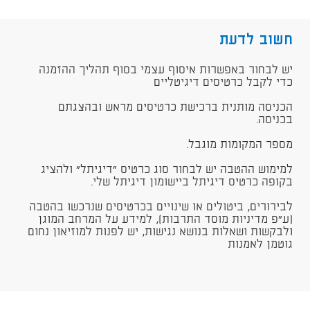
חשוב לדעת
יש לבחור באפשרות איסוף עצמי בסוף תהליך ההזמנה
כדי לקבל כרטיסים דיגיטליים​​
הכניסה מותנית ברכישת כרטיסים מראש ובהצגתם
בכניסה.
מספר המקומות מוגבל.​
​למימוש ההטבה יש לבחור סוג כרטיס "דיגיתל" ולהציג
בקופה כרטיס דיגיתל ביישומון דיגיתל שלי.​
לבירורים, ביטולים או שינויים בכרטיסים שנרכשו בהטבה
(ע"פ מדיניות מוסד התרבות), למידע על המרחב המוגן
ולבקשות ושאלות בנושא נגישות, יש לפנות למוזיאון נחום
גוטמן לאמנות