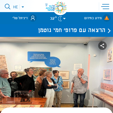
פתיחת
HE
פתיחת
תפריט
תפריט
שפות
לאתר עיריית
אתר
32°
מידע בחירום
דיגיתל שלי
תל-אביב
הרצאה עם פרופ' חמי גוטמן