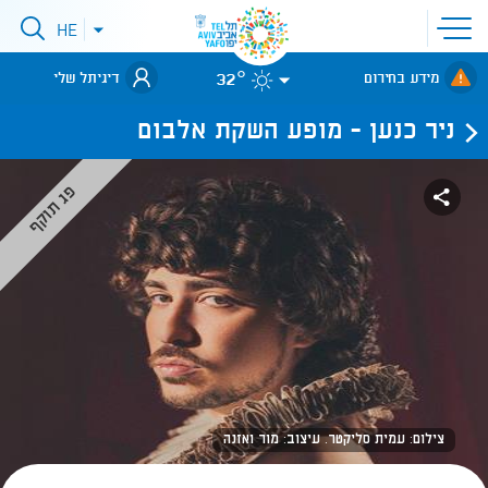
פתיחת
HE
פתיחת
תפריט
תפריט
שפות
לאתר עיריית
אתר
32°
מידע בחירום
דיגיתל שלי
תל-אביב
ניר כנען - מופע השקת אלבום
פג תוקף
צילום: עמית סליקטר. עיצוב: מור ואזנה