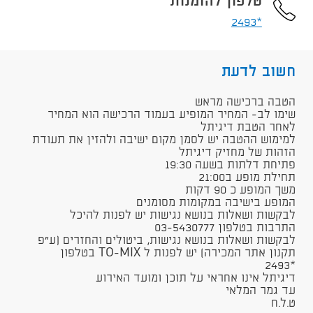
טלפון להזמנות
*2493
חשוב לדעת
​​הטבה ברכישה מראש
שימו לב- המחיר המופיע בעמוד הרכישה הוא המחיר
לאחר הטבת דיגיתל
למימוש ההטבה יש לסמן מקום ישיבה ולהזין את תעודת
הזהות של מחזיק דיגיתל
פתיחת דלתות בשעה 19:30
תחילת מופע ב21:00
משך המופע כ 90 דקות
המופע בישיבה במקומות מסומנים
לבקשות ושאלות בנושא נגישות יש לפנות להיכל
התרבות בטלפון 03-5430777​
לבקשות ושאלות בנושא נגישות, ביטולים והחזרים (ע"פ
תקנון אתר המכירה) יש לפנות​ ל TO-MIX בטלפון
*2493​
דיגיתל אינו אחראי על תוכן ומועד האירוע
עד גמר המלאי
ט.ל.ח​​​​​​​​​