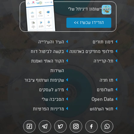
יישומון דיגיתל שלי
הורידו עכשיו >>
זימון תורים
העיר והעירייה
חילופי מחזיקים בארנונה
בקשה לביטול דוח
תל-קריירה
הקוד האתי ואמנת
השירות
תו חניה
שקיפות ושיתוף ציבור
תשלומים
מידע לעסקים
Open Data
הסביבה שלי
תנאי השימוש
מדיניות הפרטיות