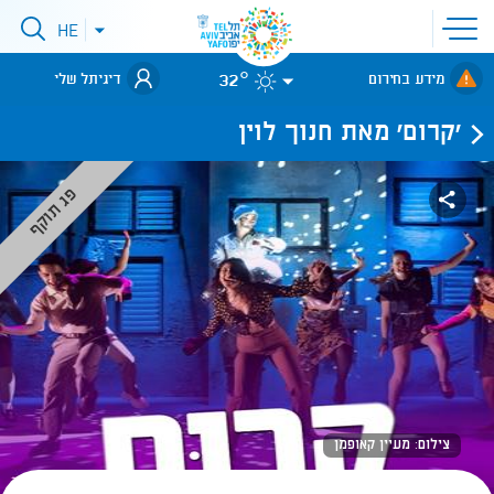
פתיחת
HE
פתיחת
תפריט
תפריט
שפות
לאתר עיריית
אתר
32°
מידע בחירום
דיגיתל שלי
תל-אביב
'קרום' מאת חנוך לוין
פג תוקף
צילום: מעיין קאופמן​​