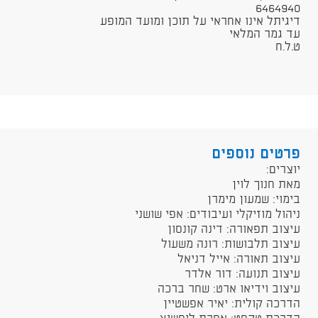
6464940​
דיגיתל אינו אחראי על תוכן ומועד המופע
עד גמר המלאי
ט.ל.ח​
פרטים נוספים
​יוצרים:
מאת חנוך לוין
בימוי: שמעון מימרן
ניהול מוזיקלי ועיבודים: אפי שושני
עיצוב תפאורה: דינה קונסון
עיצוב תלבושות: רונה משעול
עיצוב תאורה: אייל דניאל
עיצוב תנועה: דור אלדר
עיצוב וידיאו ארט: שחר ברכה
הדרכה קולית: יאיר אפשטיין