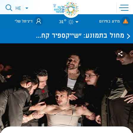
פתיחת
HE
פתיחת
תפריט
תפריט
שפות
לאתר עיריית
אתר
31°
מידע בחירום
דיגיתל שלי
תל-אביב
מחול בתמונע: "שייקספיר קח...