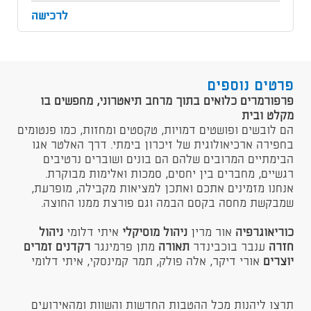
לרכישה
פרטים נוספים
פרפורמרים כלואים בתוך מרחב תיאטרוני, מחפשים בו
מקלט ובית
הם לובשים ופושטים דמויות, טקסטים ומחזות, כמו פנטומים
בחפירה ארכיאולוגית של זיכרון בימתי. דרך האלטר אגו
הבימתיים המרובים שלהם הם בונים ושוברים נרטיבים
רגשיים, מחברים בין יחסים, סמכות ואלימות מבוקרת.
אנחנו מזמינים אתכם ואתכן למציאות מקבילה, מופרעת,
שמבקשת מחסה בקסם הבמה וגם פורצת ממנו החוצה.
כוריאוגרפיה
אור מרין
ניהול מוסיקלי
איתי דלומי
ניהול
חזרה
ענבר בוכבינדר
תאורה
מתן פרמינגר
רקדנים זמרים
יוצרים
אורי דיקר, אלה פולק, תמר קמינסקי, איתי דלומי
תרצו ליהנות מכל ההטבות החדשות והשוות ומהאירועים