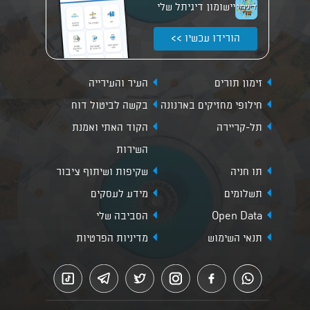
יישומון דיגיתל שלי
הורידו עכשיו >>
זימון תורים
העיר והעירייה
חילופי מחזיקים בארנונה
בקשה לביטול דוח
תל-קריירה
הקוד האתי ואמנת
השירות
תו חניה
שקיפות ושיתוף ציבור
תשלומים
מידע לעסקים
Open Data
הסביבה שלי
תנאי השימוש
מדיניות הפרטיות