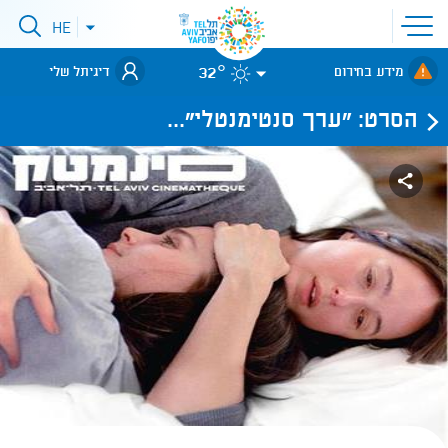
פתיחת
HE
פתיחת
תפריט
תפריט
שפות
לאתר עיריית
אתר
32°
מידע בחירום
דיגיתל שלי
תל-אביב
הסרט: "ערך סנטימנטלי"...