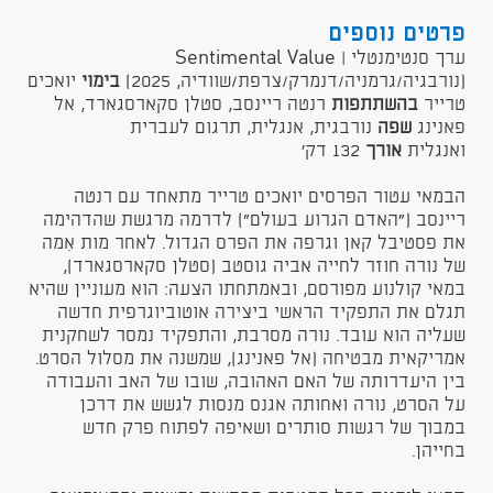
פרטים נוספים
ערך סנטימנטלי | Sentimental Value
(נורבגיה/גרמניה/דנמרק/צרפת/שוודיה, 2025)
בימוי
יואכים
טרייר
בהשתתפות
רנטה ריינסב, סטלן סקארסגארד, אל
פאנינג
שפה
נורבגית, אנגלית, תרגום לעברית
ואנגלית
אורך
​132 דק'
הבמאי עטור הפרסים יואכים טרייר מתאחד עם רנטה
ריינסב ("האדם הגרוע בעולם") לדרמה מרגשת שהדהימה
את פסטיבל קאן וגרפה את הפרס הגדול. לאחר מות אִמה
של נורה חוזר לחייה אביה גוסטב (סטלן סקארסגארד),
במאי קולנוע מפורסם, ובאמתחתו הצעה: הוא מעוניין שהיא
תגלם את התפקיד הראשי ביצירה אוטוביוגרפית חדשה
שעליה הוא עובד. נורה מסרבת, והתפקיד נמסר לשחקנית
אמריקאית מבטיחה (אל פאנינג), שמשנה את מסלול הסרט.
בין היעדרותה של האם האהובה, שובו של האב והעבודה
על הסרט, נורה ואחותה אגנס מנסות לגשש את דרכן
במבוך של רגשות סותרים ושאיפה לפתוח פרק חדש
בחייהן.​