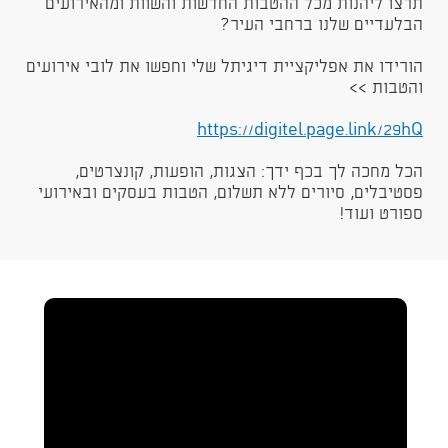
תרצו ליהנות מכל ההטבות החדשות והשוות ומהאירועים
הבלעדיים שלנו ברחבי העיר?
הורידו את אפליקציית דיגיתל שלי וחפשו את לובי אירועים
והטבות >>
https://digitel.page.link/29hQ​​
הכל מחכה לך בכף ידך: הצגות, הופעות, קונצרטים,
פסטיבלים, סיורים ללא תשלום, הטבות בעסקים ובאירועי
ספורט ועוד!