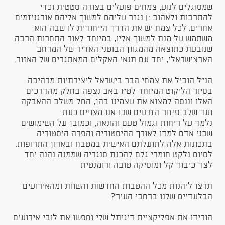
שמסוגלים לנוע, צמחים פועלים בצורה סטטית וכדי
להתרבות ולאהוב :) נגזר עליהם למשוך אליהם אורגניזמים
אחרים. לכל צמח יש את הדרך הייחודית לו שבה הוא
משתמש על מנת למשוך אליו, במיוחד לאור התחרות הרבה
שנובעת כתוצאה מהמגוון הבוטני האדיר של המרחב
הארצישראלי, יחד עם תנאי האקלים המאתגרים של האזור.
הנ״ל הוביל את צמחי הבר בישראל ליצירתיות מרהיבה.
בסיור הליקוט המיוחד לט"ו באב נצפה בחלק מהדרכים
האלו וננסה למצוא את עצמינו בהן, החל משלב ההאבקה
ועד שלב פיזור הזרעים שבו אנו מצויים כעת.
נלמד על ריחות וגמול טעם והונאה, וכמובן על השימושים
שבני אדם למדו לאורך ההיסטוריה והפרה היסטוריה
בתכונות אלה לתועלתם האישית במטבח ובארון התרופות.
לסיום נלקט חומרי גלם להכנת סנגריה שממנה נהנה יחד
לצד כיבוד קל ומוסיקה טובה ורומנטית
תרצו ליהנות מכל ההטבות החדשות והשוות ומהאירועים
הבלעדיים שלנו ברחבי העיר?
הורידו את אפליקציית דיגיתל שלי וחפשו את לובי אירועים