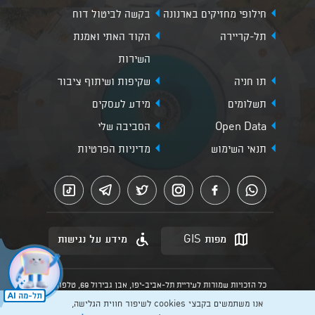
חילופי מחזיקים בארנונה
בקשה לביטול דוח
תל-קריירה
הקוד האתי ואמנת
השירות
תו חניה
שקיפות ושיתוף ציבור
תשלומים
מידע לעסקים
Open Data
הסביבה שלי
תנאי השימוש
מדיניות הפרטיות
מפות GIS
מידע על נגישות
כל הזכויות שמורות לעיריית תל-אביב-יפו, אבן גבירול 69, טלפון:
3013* מהנייד. האתר מספק מידע כללי בלבד.
אנו משתמשים בקבצי cookies לשיפור חווית הגלישה,
הנוסח המחייב הוא זה הקבוע בהוראות הדין הרלוונטיות כפי שתהיינה