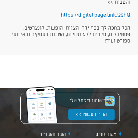
והטבות >>
https://digitel.page.link/29hQ​
הכל מחכה לך בכף ידך: הצגות, הופעות, קונצרטים,
פסטיבלים, סיורים ללא תשלום, הטבות בעסקים ובאירועי
ספורט ועוד!​
יישומון דיגיתל שלי
הורידו עכשיו >>
זימון תורים
העיר והעירייה