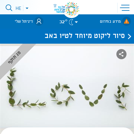
פתיחת
HE
פתיחת
תפריט
תפריט
שפות
לאתר עיריית
אתר
32°
מידע בחירום
דיגיתל שלי
תל-אביב
סיור ליקוט מיוחד לט"ו באב
פג תוקף