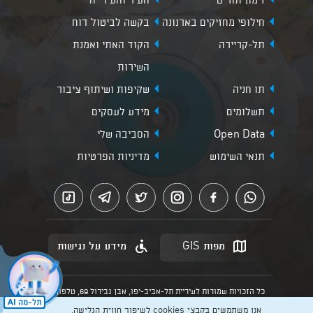
זימון תורים
העיר והעירייה
חילופי מחזיקים בארנונה
בקשה לביטול דוח
תל-קריירה
הקוד האתי ואמנת
השירות
תו חניה
שקיפות ושיתוף ציבור
תשלומים
מידע לעסקים
Open Data
הסביבה שלי
תנאי השימוש
מדיניות הפרטיות
מפות GIS
מידע על נגישות
כל הזכויות שמורות לעיריית תל-אביב-יפו, אבן גבירול 69, טלפון:
3013* מהנייד. האתר מספק מידע כללי בלבד.
אנו משתמשים בקבצי cookies לשיפור חווית הגלישה,
הנוסח המחייב הוא זה הקבוע בהוראות הדין הרלוונטיות כפי שתהיינה