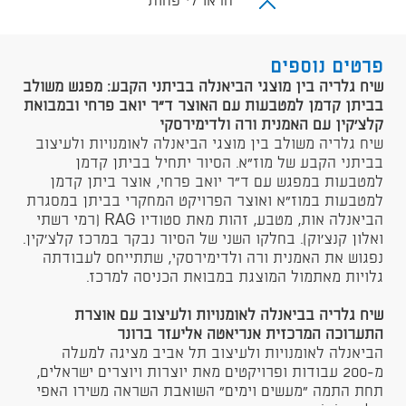
הראו לי פחות
פרטים נוספים
שיח גלריה בין מוצגי הביאנלה בביתני הקבע: מפגש משולב
בביתן קדמן למטבעות עם האוצר ד"ר יואב פרחי ובמבואת
קלצ'קין עם האמנית ורה ולדימירסקי
​שיח גלריה משולב בין מוצגי הביאנלה לאומנויות ולעיצוב
בביתני הקבע של מוז"א. הסיור יתחיל בביתן קדמן
למטבעות במפגש עם ד"ר יואב פרחי, אוצר ביתן קדמן
למטבעות במוז"א ואוצר הפרויקט המחקרי בביתן במסגרת
הביאנלה אות, מטבע, זהות מאת סטודיו RAG (רמי רשתי
ואלון קנצ'וק). בחלקו השני של הסיור נבקר במרכז קלצ'קין.
נפגוש את האמנית ורה ולדימירסקי, שתתייחס לעבודתה
גלויות מאתמול המוצגת במבואת הכניסה למרכז.
שיח גלריה בביאנלה לאומנויות ולעיצוב עם אוצרת
התערוכה המרכזית אנריאטה אליעזר ברונר
הביאנלה לאומנויות ולעיצוב תל אביב מציגה למעלה
מ-200 עבודות ופרויקטים מאת יוצרות ויוצרים ישראלים,
תחת התמה "מעשים וימים" השואבת השראה משירו האפי