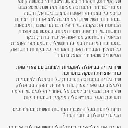
של הֵסְיוֹדוֹס, המהרהר במושג ה״עבודה״ כמעשה קיומי
ומוסרי גם יחד. התערוכה מציעה מאז שנת 2020 מבט
עדכני על סצנת הקראפט והעיצוב בישראל, והשנה
במהדורתה השלישית, היא מגיבה למציאות דרך יצירות
הבוחנות את מקומה של היצירה ברגעי משבר, ומבטאות
תחושות של דחיפות, חוסן וזמניות. במפגש עם אוצרת
הביאנלה השותפה, אנריאטה אליעזר ברונר, נבקר
בתערוכה המרכזית במרכז רוטשילד, ונשמע מפי האוצרת
על תהליך העבודה הארוך והמרתק, על מקורות ההשראה,
הסיפורים שמאחורי המוצגים ועוד.
שיח גלריה בביאנלה לאומנויות ולעיצוב עם פאדי פאר,
עוזר אוצרוּת והפקה בתערוכה
שיח גלריה בתערוכה המרכזית של הביאנלה לאומנויות
ולעיצוב עם פאדי פאר, עוזר אוצרוּת והפקה בביאנלה,
שיקח את המבקרים למסע אל מאחורי הקלעים של הקמת
תערוכת הענק במוז"א.טליה מוקמל: רשומות ריקות
תרצו ליהנות מכל ההטבות החדשות והשוות ומהאירועים
הבלעדיים שלנו ברחבי העיר?
הורידו את אפליקציית דיגיתל שלי וחפשו את לובי אירועים