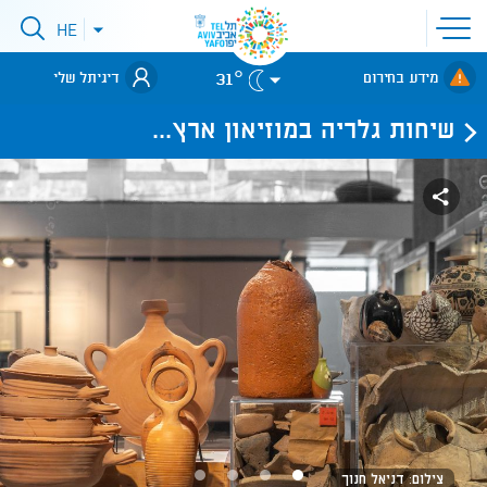
פתיחת
HE
פתיחת
תפריט
תפריט
שפות
לאתר עיריית
אתר
31°
מידע בחירום
דיגיתל שלי
תל-אביב
שיחות גלריה במוזיאון ארץ...
צילום: דניאל חנוך